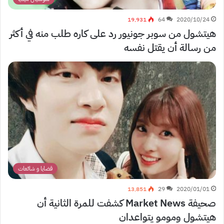
19٬931
64
2020/10/24
هيتشول من سوبر جونيور رد على كاره طلب منه في أكثر
من رسالة أن يقتل نفسه
قضايا و شائعات
13٬851
29
2020/01/01
صحيفة Market News كشفت للمرة الثانية أن
هيتشول ومومو يتواعدان