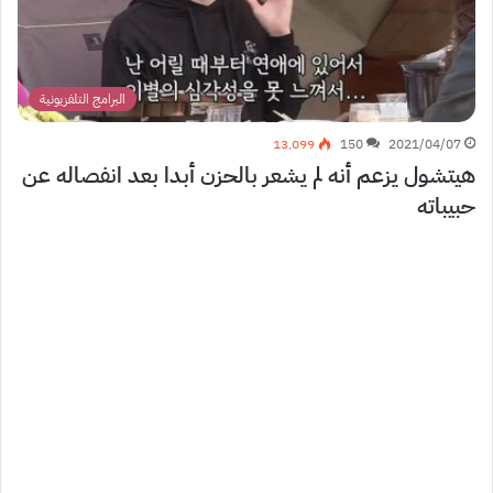
البرامج التلفزيونية
13٬099
150
2021/04/07
هيتشول يزعم أنه لم يشعر بالحزن أبدا بعد انفصاله عن
حبيباته