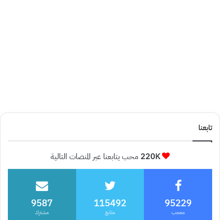
تابعنا
220K
محب يتابعنا عبر المنصات التالية
9587
115492
95229
معجب
متابع
مشترك