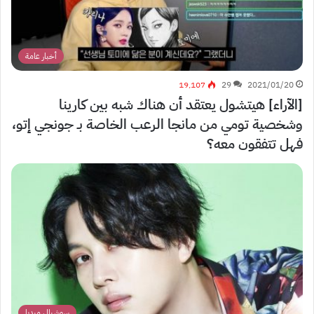
أخبار عامة
19٬107
29
2021/01/20
[الآراء] هيتشول يعتقد أن هناك شبه بين كارينا
وشخصية تومي من مانجا الرعب الخاصة بـ جونجي إتو،
فهل تتفقون معه؟
سوشيال ميديا