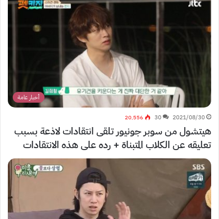
أخبار عامة
20٬556
30
2021/08/30
هيتشول من سوبر جونيور تلقى انتقادات لاذعة بسبب
تعليقه عن الكلاب المتبناة + رده على هذه الانتقادات