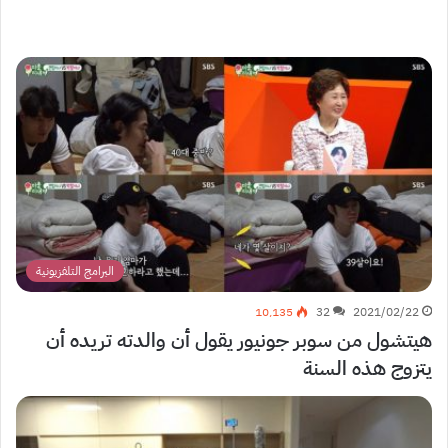
البرامج التلفزيونية
10٬135
32
2021/02/22
هيتشول من سوبر جونيور يقول أن والدته تريده أن
يتزوج هذه السنة