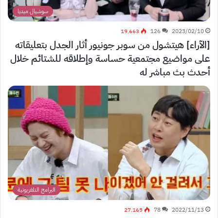
سوشيال ميديا
19٬663
126
2023/02/10
[الآراء] هيتشول من سوبر جونيور أثار الجدل بتعليقاته
على مواضيع مجتمعية حساسة وإطلاقه للشتائم خلال
أحدث بث مباشر له
البرامج التلفزيونية
27٬165
78
2022/11/13