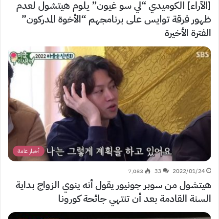
[الآراء] الكوميدي “لي سو غيون” يلوم هيتشول لعدم
ظهور فرقة توايس على برنامجهم “الأخوة المدركون”
الفترة الأخيرة
أخبار عامة
7٬083
33
2022/01/24
هيتشول من سوبر جونيور يقول أنه ينوي الزواج بداية
السنة القادمة بعد أن تنتهي جائحة كورونا