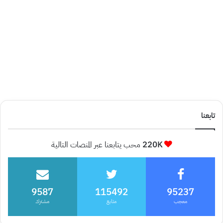
تابعنا
220K
محب يتابعنا عبر المنصات التالية
9587
115492
95237
معجب
متابع
مشترك