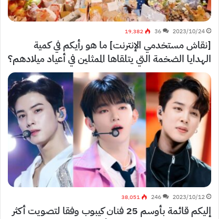
19٬382
36
2023/10/24
[نقاش مستخدمي الإنترنت] ما هو رأيكم في كمية
الهدايا الضخمة التي يتلقاها الممثلين في أعياد ميلادهم؟
38٬051
246
2023/10/12
إليكم قائمة بأوسم 25 فنان كيبوب وفقا لتصويت أكثر