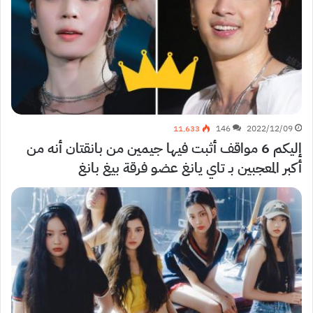
11٬633
146
2022/12/09
إليكم 6 مواقف أثبت فيها جيمين من بانقتان أنه من
أكبر المعجبين بـ تاي يانغ عضو فرقة بيغ بانغ