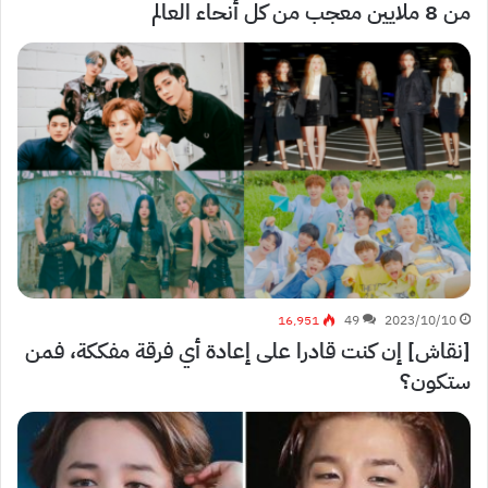
من 8 ملايين معجب من كل أنحاء العالم
16٬951
49
2023/10/10
[نقاش] إن كنت قادرا على إعادة أي فرقة مفككة، فمن
ستكون؟