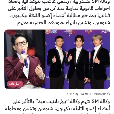
وكالة SM تصدر بيان رسمي غاضب تتوعد فيه باتخاذ
اجراءات قانونية صارمة ضد كل من يحاول التأثير على
فنانيها بعد خبر مطالبة أعضاء إكسو الثلاثة بيكهيون،
شيومين، وتشين بانهاء عقودهم الحصرية معهم
أخبار عامة
6٬321
14
2023/06/01
وكالة SM تتهم وكالة “بيغ بلانيت ميد” بالتأثير على
أعضاء إكسو الثلاثة بيكهيون، شيومين وتشين ومحاولة