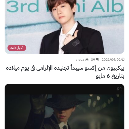
أخبار عامة
7٬604
39
2021/04/02
بيكهيون من إكسو سيبدأ تجنيده الإلزامي في يوم ميلاده
بتاريخ 6 مايو