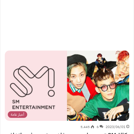
أخبار عامة
5٬445
6
2023/06/01