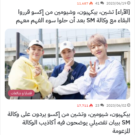
11٬687
41
2023/06/19
[الآراء] تشين، بيكهيون، وشيومين من إكسو قرروا
البقاء مع وكالة SM بعد أن حلوا سوء الفهم معهم
قضايا و شائعات
17٬711
23
2023/06/02
بيكهيون، شيومين، وتشين من إكسو يردون على وكالة
SM ببيان تفصيلي يوضحون فيه أكاذيب الوكالة
المزعومة