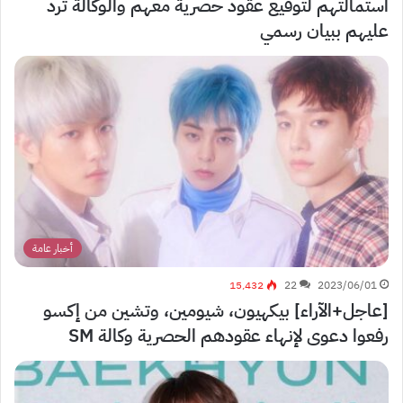
استمالتهم لتوقيع عقود حصرية معهم والوكالة ترد
عليهم ببيان رسمي
أخبار عامة
15٬432
22
2023/06/01
[عاجل+الآراء] بيكهيون، شيومين، وتشين من إكسو
رفعوا دعوى لإنهاء عقودهم الحصرية وكالة SM