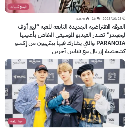
فيديو كليبات
4٬875
16
2023/10/23
الفرقة الافتراضية الجديدة التابعة للعبة “ليغ أوف
ليجيندز” تصدر الفيديو الموسيقي الخاص بأغنيتها
PARANOIA والتي يشارك فيها بيكهيون من إكسو
كشخصية إزريال مع فنانين آخرين
أخبار عامة