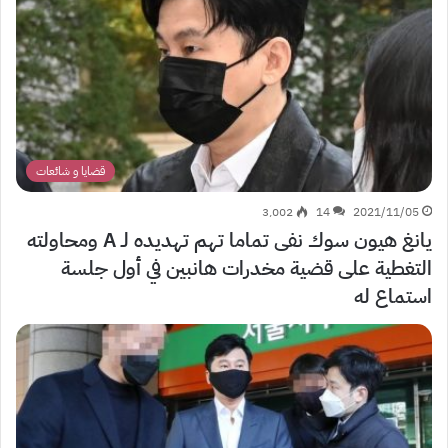
قضايا و شائعات
3٬002
14
2021/11/05
يانغ هيون سوك نفى تماما تهم تهديده لـ A ومحاولته
التغطية على قضية مخدرات هانبين في أول جلسة
استماع له