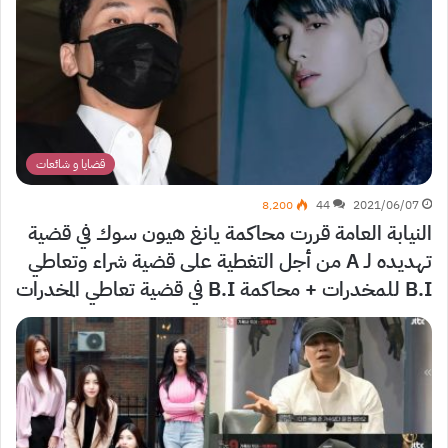
قضايا و شائعات
8٬200
44
2021/06/07
النيابة العامة قررت محاكمة يانغ هيون سوك في قضية
تهديده لـ A من أجل التغطية على قضية شراء وتعاطي
B.I للمخدرات + محاكمة B.I في قضية تعاطي المخدرات