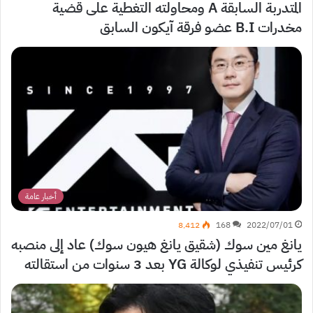
المتدربة السابقة A ومحاولته التغطية على قضية
مخدرات B.I عضو فرقة آيكون السابق
أخبار عامة
8٬412
168
2022/07/01
يانغ مين سوك (شقيق يانغ هيون سوك) عاد إلى منصبه
كرئيس تنفيذي لوكالة YG بعد 3 سنوات من استقالته