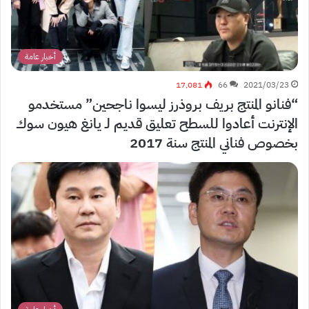
أخبار عامة
17٬081
66
2021/03/23
“فنانو المنتج بريف بروذرز ليسوا ناجحين” مستخدمو
الإنترنت أعادوا للسطح تعليق قديم لـ يانغ هيون سوك
بخصوص فناني المنتج سنة 2017