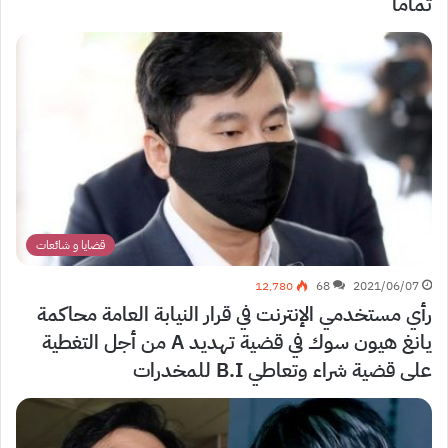
تماما
قضايا و شائعات
12٬780
68
2021/06/07
رأي مستخدمي الإنترنت في قرار النيابة العامة محاكمة
يانغ هيون سوك في قضية تهديد A من أجل التغطية
على قضية شراء وتعاطي B.I للمخدرات