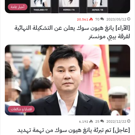
أخبار عامة
20٬561
70
2023/05/12
[الآراء] يانغ هيون سوك يعلن عن التشكيلة النهائية
لفرقة بيبي مونستر
قضايا و شائعات
6٬192
25
2022/12/22
[عاجل] تم تبرئة يانغ هيون سوك من تهمة تهديد