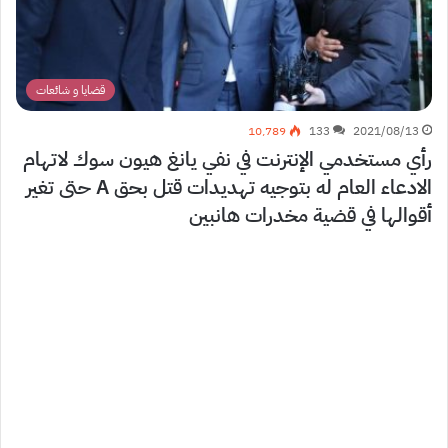
قضايا و شائعات
10٬789
133
2021/08/13
رأي مستخدمي الإنترنت في نفي يانغ هيون سوك لاتهام
الادعاء العام له بتوجيه تهديدات قتل بحق A حتى تغير
أقوالها في قضية مخدرات هانبين