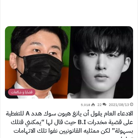
قضايا و شائعات
5٬018
22
2021/08/13
الادعاء العام يقول أن يانغ هيون سوك هدد A للتغطية
على قضية مخدرات B.I حيث قال لها “يمكنني قتلك
بسهولة” لكن ممثليه القانونيين نفوا تلك الاتهامات