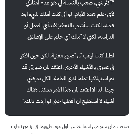
“أكثر شيء صعب بالنسبة لي هو عدم امتلاكي
لأي حلم هذه الأيام. لو أني كنت أملك شيء أود
فعله، لكنت سأشعر بالتحفيز لأبدأ في العمل أو
الدراسة، لكني لا أملك أي حلم على الإطلاق.
لطالما كنت أرغب أن أصبح مغنية. لكن حين أفكر
في عمري والأشياء الأخرى، أعتقد بأن صورتي قد
تم استهلاكها تماما لدى العامة. الكل يعرفني
جيدا، لذا لا أعتقد بأن هذا الأمر ممكنا. هناك
أشياء لا أستطيع أن أفعلها حتى لو أردت ذلك.”
صنعت هان سيو هي اسما لنفسها أول مرة بظهورها في برنامج تجارب