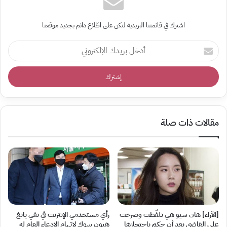
اشترك في قائمتنا البريدية لتكن على اطّلاع دائم بجديد موقعنا
أدخل
بريدك
الإلكتروني
مقالات ذات صلة
[الآراء] هان سيو هي تلفّظت وصرخت
رأي مستخدمي الإنترنت في نفي يانغ
على القاضي بعد أن حكم باحتجازها
هيون سوك لاتهام الادعاء العام له