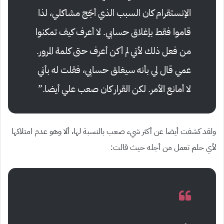
الإنستقرام كان السبب الذي أجّج مشاكلي، لذا
قاموا فقط بإغلاق حسابي. لا أعرف كيف تمكنوا
من فعل ذلك لأني لم أكن أعرف حتى كلمة المرور.
عمي قال لي بأنه سيغلق حسابي، فقلت له بأني
لا أمانع الأمر. لكن القرار كان صعب علي أيضا.”
ولقد كشفت أيضا عن أكثر شيء صعب بالنسبة لها، ألا وهو عدم امتلاكها
لأي حلم تعمل من أجله حيث قالت: