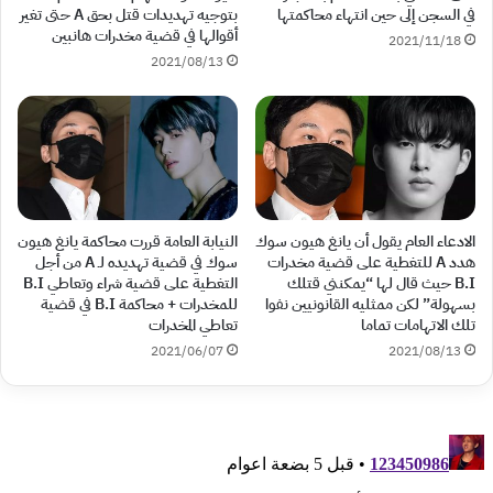
في السجن إلى حين انتهاء محاكمتها
بتوجيه تهديدات قتل بحق A حتى تغير
أقوالها في قضية مخدرات هانبين
2021/11/18
2021/08/13
الادعاء العام يقول أن يانغ هيون سوك
النيابة العامة قررت محاكمة يانغ هيون
هدد A للتغطية على قضية مخدرات
سوك في قضية تهديده لـ A من أجل
B.I حيث قال لها “يمكنني قتلك
التغطية على قضية شراء وتعاطي B.I
بسهولة” لكن ممثليه القانونيين نفوا
للمخدرات + محاكمة B.I في قضية
تلك الاتهامات تماما
تعاطي المخدرات
2021/06/07
2021/08/13