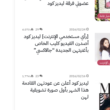
عضوتي فرقة ليديز كود
خبار عامة
4٬073
29
2016/02/24
[رأي مستخدمي الإنترنت] ليديز كود
أصدرن الفيديو كليب الخاص
بأغنيتهن الجديدة “جالاكسي”
الإنترنت
1٬774
23
2016/02/16
ليديز كود أعلن عن عودتهن القادمة
هذا الشهر بأول صورة تشويقية
لهن