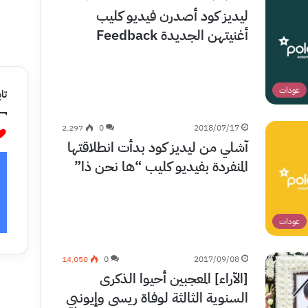
ليديز كود أصدرن فيديو كليب
أغنيتهن الجديدة Feedback
عودات
تاب
2٬297
0
2018/07/17
آشلي من ليديز كود بدأت انطلاقتها
المنفردة بفيديو كليب “ها نحن ذا”
عودات
14٬050
0
2017/09/08
[الآراء] المعجبين أحيوا الذكرى
السنوية الثالثة لوفاة ريسي وإيونبي