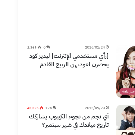
2٬369
0
2016/01/24
[رأي مستخدمي الإنترنت] ليديز كود
يحضرن لعودتهن الربيع القادم
خبار عامة
43٬396
174
2015/09/20
أي نجم من نجوم الكيبوب يشاركك
تاريخ ميلادك في شهر سبتمبر؟