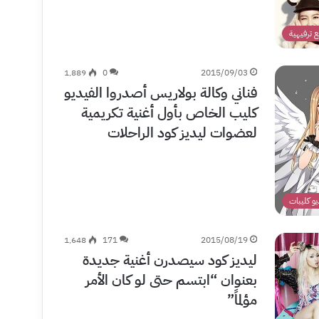
 ترفيهية
1٬889
0
2015/09/03
فناني وكالة بولاريس أصدروا الفيديو
كليب الخاص بأول أغنية تكريمية
لعضوات ليديز كود الراحلات
يو كليبات
1٬648
171
2015/08/19
ليديز كود سيصدرن أغنية جديدة
بعنوان “ابتسم حتى لو كان الأمر
مؤلماً”