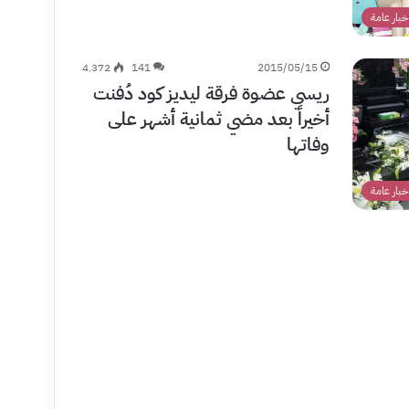
خبار عامة
4٬372
141
2015/05/15
ريسي عضوة فرقة ليديز كود دُفنت
أخيراً بعد مضي ثمانية أشهر على
وفاتها
خبار عامة