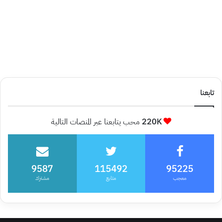
تابعنا
220K
محب يتابعنا عبر المنصات التالية
9587
115492
95225
معجب
متابع
مشترك