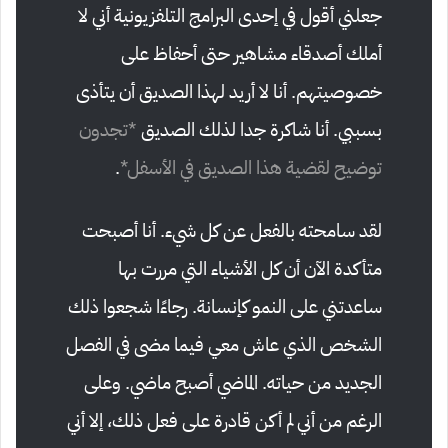
جعلني أقول في إحدى البرامج التلفزيونية أني لا
أملك أصدقاء مشاهير حتى أحفاظ على
خصوصيتهم. أنا لا أريد لهذا الصديق أن يتأذى
بسببي. أنا شاكرة جدا لذلك الصديق
*تجدون
توضيح لقضية هذا الصديق في الأسفل*
.
لقد سامحته بالفعل عن كل شيء. أنا أصبحت
متأكدة الآن أن كل الأشياء التي مررت بها
ساعدتني على النمو كإنسانة. رجاءًا شجعوا ذلك
الشخص الذي عاش معي فيما مضى في الفصل
الجديد من حياته. الماضي أصبح ماضي. وعلى
الرغم من أني لم أكن قادرة على فعل ذلك، إلا أني