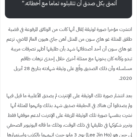
أتمنى بكل صدق أن تتقبلوه تماما مع أخطائه.”
انتشرت مؤخرا صورة لوثيقة يُقال أنها كانت من الوثائق المرفوعة في قضية
طلاق الممثلة غو هاي سون من الممثل آهن جاي هيون العالم الماضي، تزعم
غو هاي سون أن أحد أصدقائها شهد بأن طليقها أظهر تصرفات مريبة
تبدو وكأنه كان يخونها مع ممثلة أخرى خلال إحدى نزهات طاقم
مسلسله وأن ذلك الصديق وقّع على وثيقة شهادته بتاريخ 28 آبريل
2020.
بعد انتشار صورة تلك الوثيقة على الإنترنت لم يصدق الأغلبية ما قيل فيها
ولم يصدقوا أن هناك في الحقيقة صديق شهد بذلك واتهموا الممثلة أنها
نشرت بنفسها صورة تلك الوثيقة المزيفة على الإنترنت لدعم موقفها فقط
وتبرير شكوكها في طليقها في ذلك الوقت، وذلك ما قاله اليوتيوبر الصحفي
لي جين هو (Lee Jin Ho) يوم 3 مايو حبث اتهمهما بالكذب واستمرارها