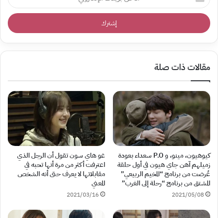
بريدك
الإلكتروني
مقالات ذات صلة
كيوهيون، مينو، و P.O سعداء بعودة
غو هاي سون تقول أن الرجل الذي
زميلهم آهن جاي هيون في أول حلقة
اعترفت أكثر من مرة أنها تحبه في
عُرضت من برنامج “المخيم الربيعي”
مقابلاتها لا يعرف حتى أنه الشخص
المشتق من برنامج “رحلة إلى الغرب”
المعني
2021/03/16
2021/05/08