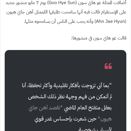
أضافت الممثلة غو هاي سون (Goo Hye Sun) يوم 7 مايو منشور جديد
على الإنستقرام قالت فيه أنها سامحت طليقها اللممثل آهن جاي هيون
(Ahn Jae Hyun) وأنه يجب على الناس أن يسامحوه مثلها.
قالت غو هاي سون في منشورها:
“بما أني تزوجت بأفكار تقليدية وأكثر تحفظا، أنا
لم أتمكن من فهم وجهة نظر ذلك الشخص
بعقل متفتح العام الماضي
*تقصد آهن جاي
هيون*
حين شعرت بإحساس غدر قوي
لأسباب شخصية.