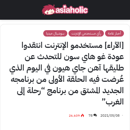
أخبار عامة
رأي مستخدمي الإنترنت
سوشيال ميديا
[الآراء] مستخدمو الإنترنت انتقدوا
عودة غو هاي سون للتحدث عن
طليقها آهن جاي هيون في اليوم الذي
عُرضت فيه الحلقة الأولى من برنامجه
الجديد المشتق من برنامج “رحلة إلى
الغرب”
26٬609
78
2021/05/08