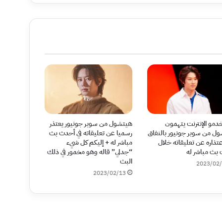
مو الإنترنت يتهمون
هيتشول من سوبر جونيور يعتذر
ل من سوبر جونيور بالنفاق
رسميا عن تعليقاته في أحدث بث
عتذاره عن تعليقاته خلال
مباشر له + إليكم كل شيء
بث مباشر له
“جدلي” قاله وهو مخمور في ذلك
البث
2023/02
2023/02/13