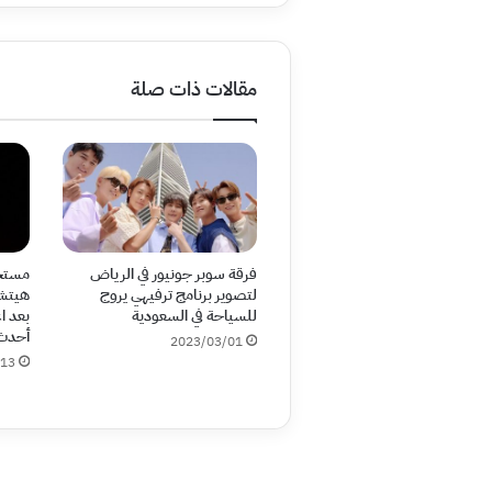
مقالات ذات صلة
فرقة سوبر جونيور في الرياض
مستخد
لتصوير برنامج ترفيهي يروج
هيتشو
للسياحة في السعودية
بعد ا
أحدث 
2023/03/01
/13