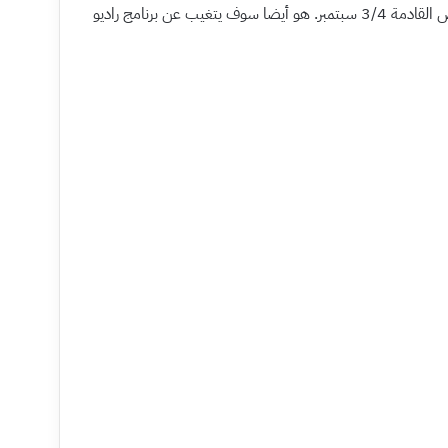
حالة حلقه فإنه لن يستطيع إكمال العروض القادمة 3/4 سبتمبر. هو أيضا سوف يتغيب عن برنامج راديو