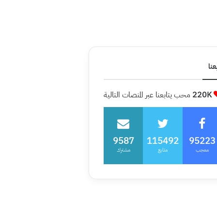
عنا
220K
محب يتابعنا عبر المنصات التالية
9587
115492
95223
معجب
متابع
مشترك