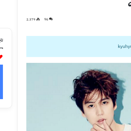
2٬379
96
تاب