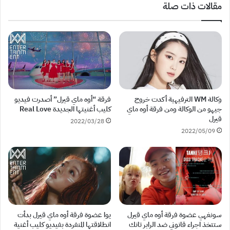
مقالات ذات صلة
وكالة WM الترفيهية أكدت خروج
فرقة “أوه ماي قيرل” أصدرت فيديو
جيهو من الوكالة ومن فرقة أوه ماي
كليب أغنيتها الجديدة Real Love
قيرل
2022/03/28
2022/05/09
سونغهي عضوة فرقة أوه ماي قيرل
يوا عضوة فرقة أوه ماي قيرل بدأت
ستتخذ اجراء قانوني ضد الرابر تانك
انطلاقتها المنفردة بفيديو كليب أغنية