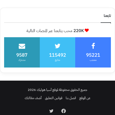
تابعنا
220K
محب يتابعنا عبر المنصات التالية
9587
115492
95221
معجب
متابع
مشترك
جميع الحقوق محفوظة لموقع آسيا هوليك 2026
عن الموقع
اتصل بنا
قوانين التعليق
أضف مقالتك
فيسبوك
تويتر