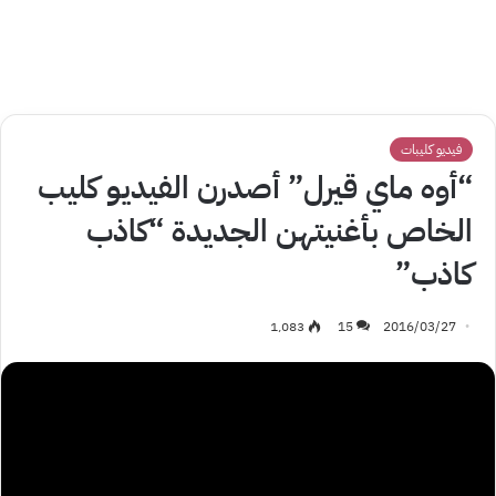
فيديو كليبات
“أوه ماي قيرل” أصدرن الفيديو كليب
الخاص بأغنيتهن الجديدة “كاذب
كاذب”
1٬083
15
2016/03/27