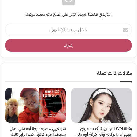
اشترك في قائمتنا البريدية لتكن على اطّلاع دائم بجديد موقعنا
أدخل
بريدك
الإلكتروني
مقالات ذات صلة
وكالة WM الترفيهية أكدت خروج
سونغهي عضوة فرقة أوه ماي قيرل
جيهو من الوكالة ومن فرقة أوه ماي
ستتخذ اجراء قانوني ضد الرابر تانك