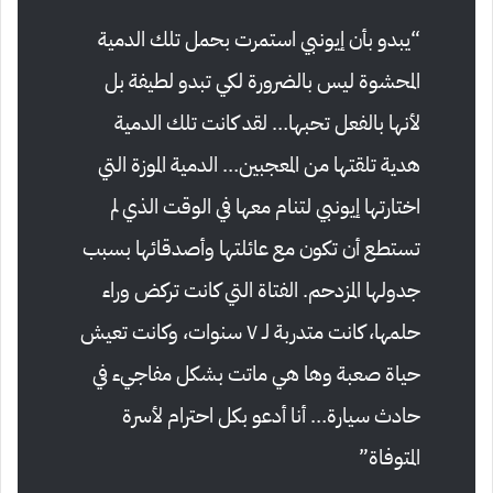
“يبدو بأن إيونبي استمرت بحمل تلك الدمية
المحشوة ليس بالضرورة لكي تبدو لطيفة بل
لأنها بالفعل تحبها… لقد كانت تلك الدمية
هدية تلقتها من المعجبين… الدمية الموزة التي
اختارتها إيونبي لتنام معها في الوقت الذي لم
تستطع أن تكون مع عائلتها وأصدقائها بسبب
جدولها المزدحم. الفتاة التي كانت تركض وراء
حلمها، كانت متدربة لـ ٧ سنوات، وكانت تعيش
حياة صعبة وها هي ماتت بشكل مفاجيء في
حادث سيارة… أنا أدعو بكل احترام لأسرة
المتوفاة”