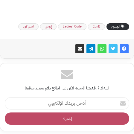
الوسوم
EunB
Ladies' Code
إيونبي
ليديز كود
اشترك في قائمتنا البريدية لتكن على اطّلاع دائم بجديد موقعنا
أدخل
بريدك
الإلكتروني