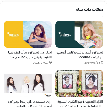
مقالات ذات صلة
آشلي من ليديز كود بدأت انطلاقتها
ليديز كود أصدرن فيديو كليب أغنيتهن
المنفردة بفيديو كليب “ها نحن ذا”
الجديدة Feedback
2018/07/17
2019/05/16
[رأي مستخدمي الإنترنت] ليديز كود
[الآراء] المعجبين أحيوا الذكرى السنوية
أصدرن الفيديو كليب الخاص
الثالثة لوفاة ريسي وإيونبي عضوتي