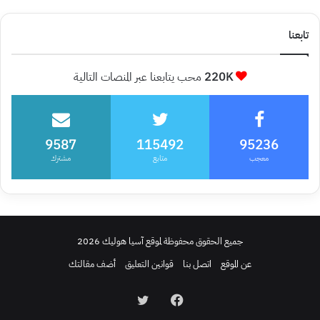
تابعنا
220K
محب يتابعنا عبر المنصات التالية
9587
115492
95236
معجب
متابع
مشترك
جميع الحقوق محفوظة لموقع آسيا هوليك 2026
عن الموقع
اتصل بنا
قوانين التعليق
أضف مقالتك
فيسبوك
تويتر