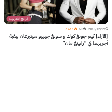
البرامج التلفزيونية
8٬616
50
2016/12/19
[الآراء] كيم جونغ كوك و سونغ جيهيو سيتبرعان ببقية
أجريهما في “رانينغ مان”