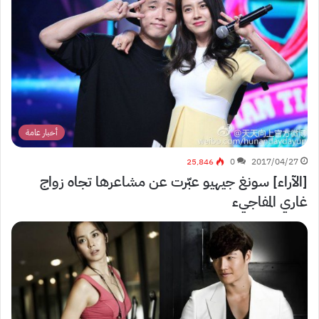
أخبار عامة
25٬846
0
2017/04/27
[الآراء] سونغ جيهيو عبّرت عن مشاعرها تجاه زواج
غاري المفاجيء