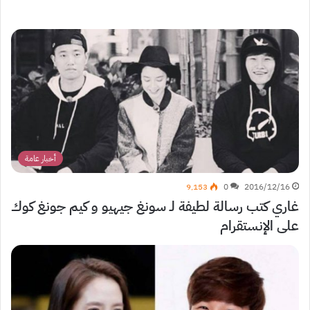
أخبار عامة
9٬153
0
2016/12/16
غاري كتب رسالة لطيفة لـ سونغ جيهيو و كيم جونغ كوك
على الإنستقرام