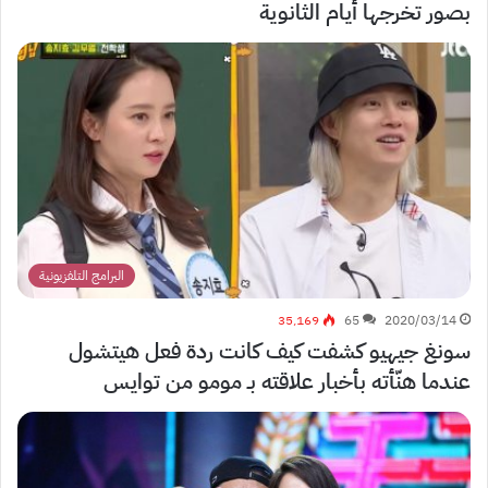
بصور تخرجها أيام الثانوية
البرامج التلفزيونية
35٬169
65
2020/03/14
سونغ جيهيو كشفت كيف كانت ردة فعل هيتشول
عندما هنّأته بأخبار علاقته بـ مومو من توايس