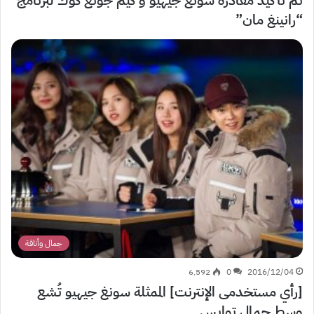
“رانينغ مان”
جمال وأناقة
6٬592
0
2016/12/04
[رأي مستخدمى الإنترنت] الممثلة سونغ جيهيو تُشع
وسط جمال توايس