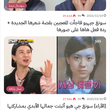
سوشيال ميديا
25٬614
96
2021/11/14
سونغ جيهيو فاجأت المعجبين بقصة شعرها الجديدة +
ردة فعل هاها على صورها
جمال وأناقة
17٬526
35
2020/03/30
[الآراء] سونغ جي هيو أثبتت جمالها الأبدي بمشاركتها