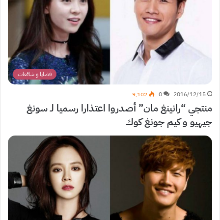
قضايا و شائعات
9٬102
0
2016/12/15
منتجي “رانينغ مان” أصدروا اعتذارا رسميا لـ سونغ
جيهيو و كيم جونغ كوك