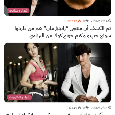
قضايا و شائعات
12٬512
0
2016/12/14
تم الكشف أن منتجي “رانينغ مان” هم من طردوا
سونغ جيهيو و كيم جونغ كوك من البرنامج
البرامج التلفزيونية
5٬141
0
2016/12/14
تم تأكيد مغادرة سونغ جيهيو و كيم جونغ كوك لبرنامج