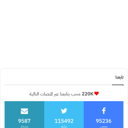
تابعنا
220K
محب يتابعنا عبر المنصات التالية
9587
115492
95236
معجب
متابع
مشترك