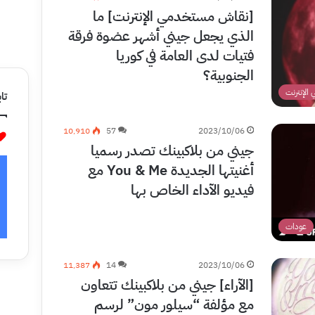
[نقاش مستخدمي الإنترنت] ما
الذي يجعل جيني أشهر عضوة فرقة
فتيات لدى العامة في كوريا
الجنوبية؟
لإنترنت
تاب
10٬910
57
2023/10/06
جيني من بلاكبينك تصدر رسميا
أغنيتها الجديدة You & Me مع
فيديو الآداء الخاص بها
عودات
11٬387
14
2023/10/06
[الآراء] جيني من بلاكبينك تتعاون
مع مؤلفة “سيلور مون” لرسم