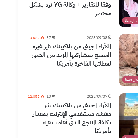
وفقا للتقارير + وكالة YG ترد بشكل
مختصر
خبار عامة
13٬522
37
2023/09/08
[الآراء] جيني من بلاكبينك تثير غيرة
الجميع بمشاركتها المزيد من الصور
لعطلتها الفاخرة بأمريكا
ال ميديا
12٬852
13
2023/09/07
[الآراء] جيني من بلاكبينك تثير
دهشة مستخدمي الإنترنت بمقدار
تكلفة المنتجع الذي أقامت فيه
بأمريكا