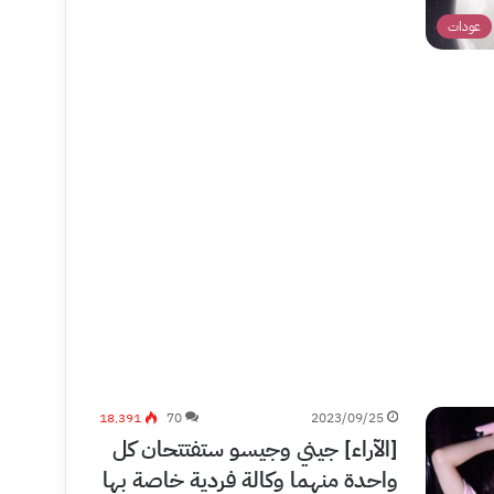
عودات
18٬391
70
2023/09/25
[الآراء] جيني وجيسو ستفتتحان كل
واحدة منهما وكالة فردية خاصة بها