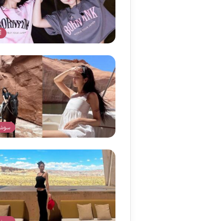
أ
سوشي