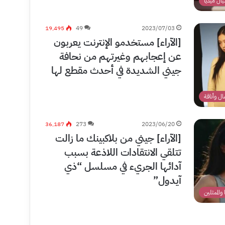
ال ميديا
19٬495
49
2023/07/03
[الآراء] مستخدمو الإنترنت يعربون
عن إعجابهم وغيرتهم من نحافة
جيني الشديدة في أحدث مقطع لها
ل وأناقة
36٬187
273
2023/06/20
[الآراء] جيني من بلاكبينك ما زالت
تتلقي الانتقادات اللاذعة بسبب
آدائها الجريء في مسلسل “ذي
آيدول”
 والممثلين