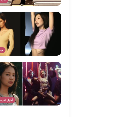
سوشي
جما
أخبار الدراما