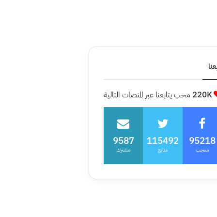
عنا
220K
محب يتابعنا عبر المنصات التالية
9587
115492
95218
معجب
متابع
مشترك