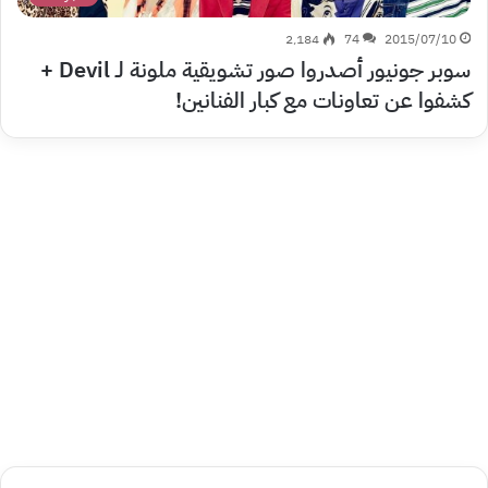
2٬184
74
2015/07/10
سوبر جونيور أصدروا صور تشويقية ملونة لـ Devil +
كشفوا عن تعاونات مع كبار الفنانين!