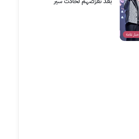
بعد تعرّضهم لحادث سير
خبار عامة