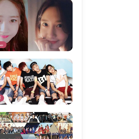
جما
أ