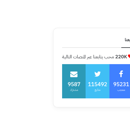
عنا
220K
محب يتابعنا عبر المنصات التالية
9587
115492
95231
معجب
متابع
مشترك