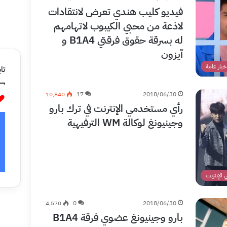
فيديو كليب هندي تعرض لانتقادات
لاذعة من محبي الكيبوب لاتهامهم
له بسرقة حقوق فرقتي B1A4 و
آيزون
خبار عامة
تاب
10٬840
17
2018/06/30
رأي مستخدمي الإنترنت في ترك بارو
وجينيونغ لوكالة WM الترفيهية
الإنترنت
4٬570
0
2018/06/30
بارو وجينيونغ عضوي فرقة B1A4