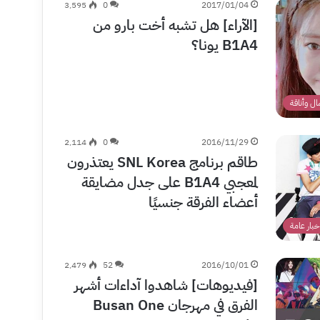
3٬595
0
2017/01/04
[الآراء] هل تشبه أخت بارو من
B1A4 يونا؟
ل وأناقة
2٬114
0
2016/11/29
طاقم برنامج SNL Korea يعتذرون
لمعجبي B1A4 على جدل مضايقة
أعضاء الفرقة جنسيًا
خبار عامة
2٬479
52
2016/10/01
[فيديوهات] شاهدوا آداءات أشهر
الفرق في مهرجان Busan One