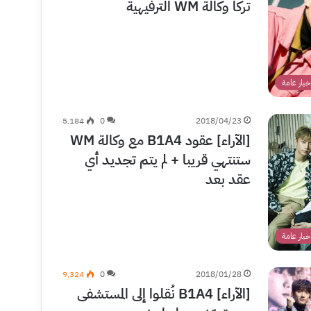
تركا وكالة WM الترفيهية
خبار عامة
5٬184
0
2018/04/23
[الآراء] عقود B1A4 مع وكالة WM
ستنتهي قريبا + لم يتم تجديد أي
عقد بعد
خبار عامة
9٬324
0
2018/01/28
[الآراء] B1A4 نُقلوا إلى المستشفى