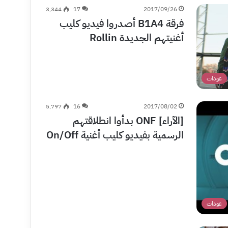
3٬344
17
2017/09/26
فرقة B1A4 أصدروا فيديو كليب
أغنيتهم الجديدة Rollin
عودات
5٬797
16
2017/08/02
[الآراء] ONF بدأوا انطلاقتهم
الرسمية بفيديو كليب أغنية On/Off
عودات