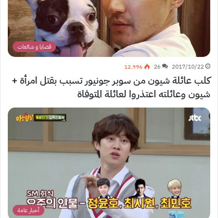
قضايا و شائعات
12٬996
26
2017/10/22
كلب عائلة شيون من سوبر جونيور تسبب بقتل امرأة +
شيون وعائلته اعتذروا لعائلة المتوفاة
أخبار عامة