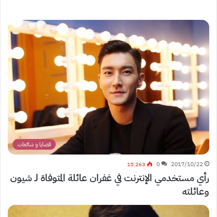
قضايا و شائعات
15٬263
0
2017/10/22
رأي مستخدمي الإنترنت في غفران عائلة المتوفاة لـ شيون
وعائلته