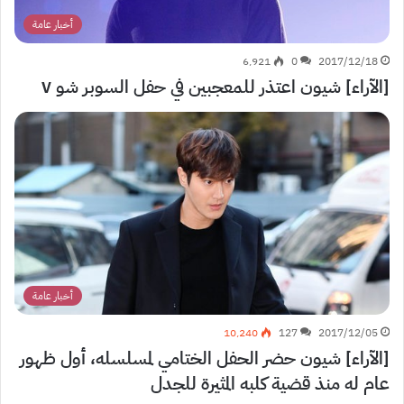
أخبار عامة
6٬921
0
2017/12/18
[الآراء] شيون اعتذر للمعجبين في حفل السوبر شو ٧
أخبار عامة
10٬240
127
2017/12/05
[الآراء] شيون حضر الحفل الختامي لمسلسله، أول ظهور
عام له منذ قضية كلبه المثيرة للجدل