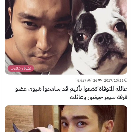
قضايا و شائعات
5٬517
26
2017/10/22
عائلة المتوفاة كشفوا بأنهم قد سامحوا شيون عضو
فرقة سوبر جونيور وعائلته