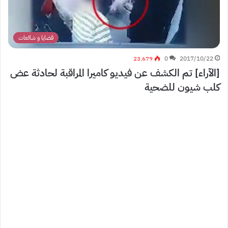
قضايا و شائعات
23٬679
0
2017/10/22
[الآراء] تم الكشف عن فيديو كاميرا المراقبة لحادثة عض
كلب شيون للضحية