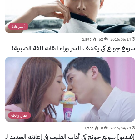
أخبار عامة
2٬895
52
2016/05/14
سونغ جونغ كي يكشف السر وراء اتقانه للغة الصينية!
جمال وأناقة
1٬753
0
2016/04/29
[فيديو] سونغ جونغ كي أذاب القلوب في إعلانه الجديد لـ