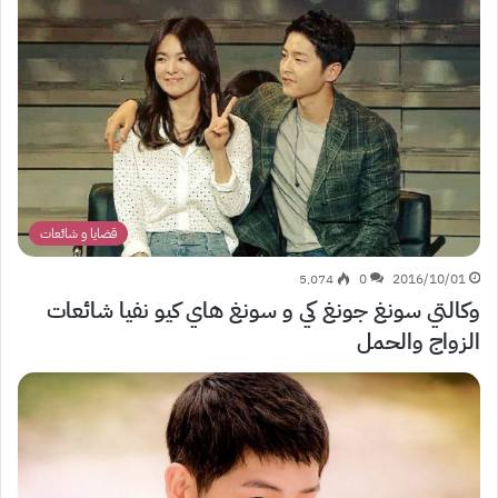
قضايا و شائعات
5٬074
0
2016/10/01
وكالتي سونغ جونغ كي و سونغ هاي كيو نفيا شائعات
الزواج والحمل