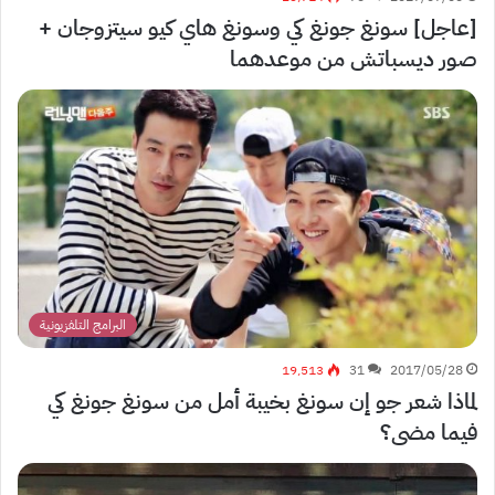
[عاجل] سونغ جونغ كي وسونغ هاي كيو سيتزوجان +
صور ديسباتش من موعدهما
البرامج التلفزيونية
19٬513
31
2017/05/28
لماذا شعر جو إن سونغ بخيبة أمل من سونغ جونغ كي
فيما مضى؟