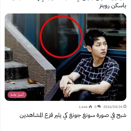
باسكن روبنز
أخبار عامة
1٬646
0
2016/04/26
شبح في صورة سونغ جونغ كي يثير فزع المشاهدين