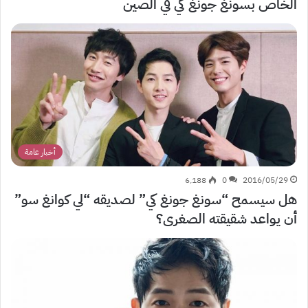
الخاص بسونغ جونغ كي في الصين
أخبار عامة
6٬188
0
2016/05/29
هل سيسمح “سونغ جونغ كي” لصديقه “لي كوانغ سو”
أن يواعد شقيقته الصغرى؟