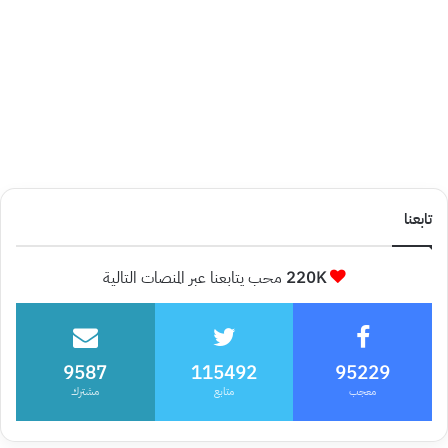
تابعنا
220K
محب يتابعنا عبر المنصات التالية
9587
115492
95229
معجب
متابع
مشترك