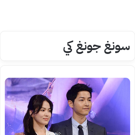
سونغ جونغ كي