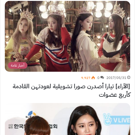
أخبار عامة
9٬927
0
2017/05/31
[الآراء] تيارا أصدرن صورا تشويقية لعودتهن القادمة
كأربع عضوات