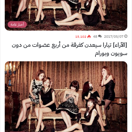
أخبار عامة
15٬102
48
2017/05/07
[الآراء] تيارا سيعدن كفرقة من أربع عضوات من دون
سويون وبورام