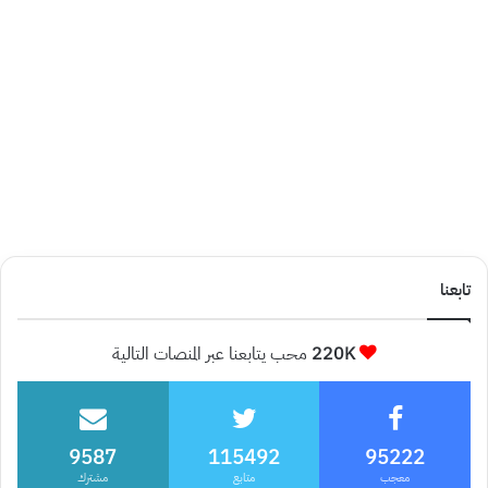
تابعنا
220K
محب يتابعنا عبر المنصات التالية
9587
115492
95222
معجب
متابع
مشترك