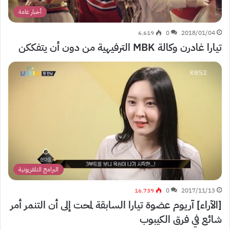
أخبار عامة
6٬619
0
2018/01/04
تيارا غادرن وكالة MBK الترفيهية من دون أن يتفككن
البرامج التلفزيونية
16٬739
0
2017/11/13
[الآراء] آريوم عضوة تيارا السابقة لمحت إلى أن التنمر أمر
شائع في فرق الكيبوب