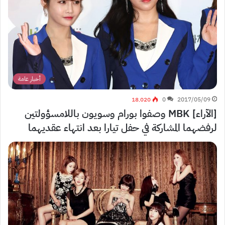
أخبار عامة
18٬020
0
2017/05/09
[الآراء] MBK وصفوا بورام وسويون باللامسؤولتين
لرفضهما المشاركة في حفل تيارا بعد انتهاء عقديهما