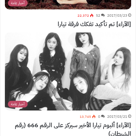
أخبار عامة
22٬372
52
2017/03/23
[الآراء] تم تأكيد تفكك فرقة تيارا
أخبار عامة
13٬745
0
2017/03/21
[الآراء] ألبوم تيارا الأخير سيركز على الرقم 666 (رقم
الشيطان)