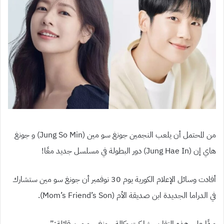
من المحتمل أن يلعب النجمين جونغ سو مين
(Jung So Min)
و جونغ
هاي إن
(Jung Hae In)
دور البطولة في مسلسل جديد معًا
!
أفادت وسائل الإعلام الكورية يوم
30
نوفمبر أن جونغ سو مين ستشارك
في الدراما الجديدة ابن صديقة الأم
(Mom’s
Son)
Friend’s
.
وردًا على هذه التقارير، شاركت وكالة جونغ سو مين قائلة
:”