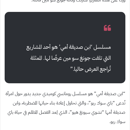
مسلسل
‘
ابن صديقة أمي
’
هو أحد المشاريع
التي تلقت جونغ سو مين عرضًا لها. الممثلة
تُراجع العرض حاليا.
”
“
ابن صديقة أمي
”
هو مسلسل رومانسي كوميدي جديد يدور حول امرأة
تُدعى
“
باي سوك ريو
”
، والتي تحاول إعادة بناء حياتها المضطربة، وابن
صديقة أمها
“
تشوي سيونغ هيو
”
، الذي يُعد الفصل المظلم في حياة باي
سوك ريو.