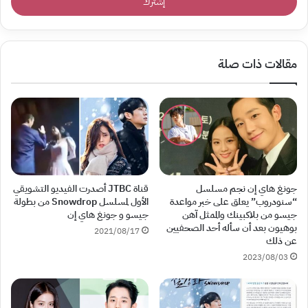
مقالات ذات صلة
جونغ هاي إن نجم مسلسل
قناة JTBC أصدرت الفيديو التشويقي
“سنودروب” يعلق على خبر مواعدة
الأول لمسلسل Snowdrop من بطولة
جيسو من بلاكبينك والممثل آهن
جيسو و جونغ هاي إن
بوهيون بعد أن سأله أحد الصحفيين
2021/08/17
عن ذلك
2023/08/03