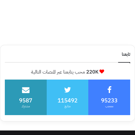
تابعنا
220K
محب يتابعنا عبر المنصات التالية
9587
115492
95233
معجب
متابع
مشترك