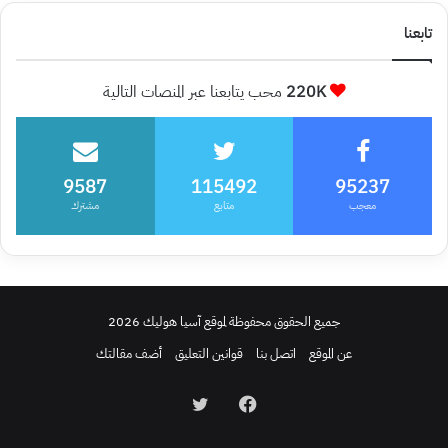
تابعنا
220K
محب يتابعنا عبر المنصات التالية
9587
115492
95237
معجب
متابع
مشترك
جميع الحقوق محفوظة لموقع آسيا هوليك 2026
عن الموقع
اتصل بنا
قوانين التعليق
أضف مقالتك
فيسبوك
تويتر