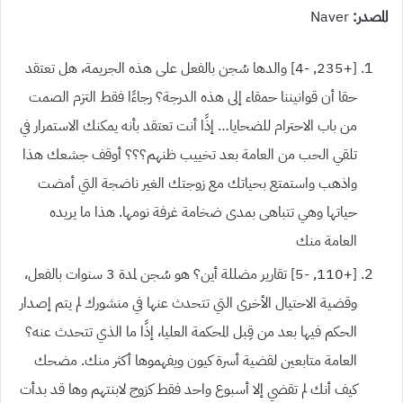
المصدر
:
Naver
[+235,
-4]
والدها سُجن بالفعل على هذه الجريمة، هل تعتقد
حقا أن قوانيننا حمقاء إلى هذه الدرجة؟ رجاءًا فقط التزم الصمت
من باب الاحترام للضحايا… إذًا أنت تعتقد بأنه يمكنك الاستمرار في
تلقي الحب من العامة بعد تخييب ظنهم؟؟؟ أوقف جشعك هذا
واذهب واستمتع بحياتك مع زوجتك الغير ناضجة التي أمضت
حياتها وهي تتباهى بمدى ضخامة غرفة نومها. هذا ما يريده
العامة منك
[+110,
-5]
تقارير مضللة أين؟ هو سُجن لمدة
3
سنوات بالفعل،
وقضية الاحتيال الأخرى التي تتحدث عنها في منشورك لم يتم إصدار
الحكم فيها بعد من قِبل المحكمة العليا، إذًا ما الذي تتحدث عنه؟
العامة متابعين لقضية أسرة كيون ويفهموها أكثر منك. مضحك
كيف أنك لم تقضي إلا أسبوع واحد فقط كزوج لابنتهم وها قد بدأت