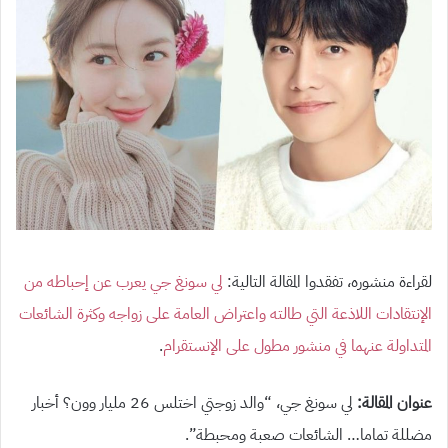
لقراءة منشوره، تفقدوا المقالة التالية:
لي سونغ جي يعرب عن إحباطه من
الإنتقادات اللاذعة التي طالته واعتراض العامة على زواجه وكثرة الشائعات
المتداولة عنهما في منشور مطول على الإنستقرام
.
عنوان المقالة
:
لي سونغ جي،
“
والد زوجتي اختلس
26
مليار وون؟ أخبار
مضللة تماما… الشائعات صعبة ومحبطة
”
.