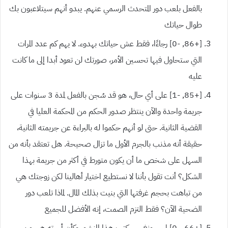
بالفعل بلعب دور المتحدث الرسمي عنهم. يبدو أنهم سيتلاعبون بك
طوال حياتك
[+86,
-0]
رجاءًا، فقط عش حياتك بهدوء. لا يهم كم عدد المرات
التي ستحاول فيها تحسين الأمر، صورتك لن تعود أبدا إلى ما كانت
عليه
[+85,
-1]
على أي حال، هو قد سُجن بالفعل لمدة
3
سنوات على
جريمة واحدة والآن ينتظر صدور الحكم من المحكمة العليا في
القضية الثانية. حتى لو أنهم حكموا له بالبراءة عن جريمته الثانية،
حقيقة أنه مذنب بالجرم الأول ما تزال صحيحة. هل تعتقد بأنه من
السهل على شخص ما أن يكون متورط في أكثر من جريمة بهذا
الشكل؟ أنت تقول بأننا لا نستطيع اختيار أهالينا لكن زوجتك هي
من تباهت بحجم غرفتها التي بنيت بذلك المال. لماذا تلعب دور
الضحية الآن؟ فقط التزم الصمت، إنه الأفضل للجميع
[+66,
-0]
لي سونغ جي كتب هذا المنشور وكأن أسرته هي من