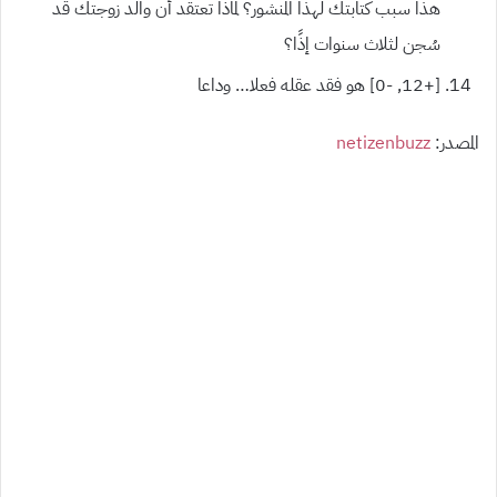
هذا سبب كتابتك لهذا المنشور؟ لماذا تعتقد أن والد زوجتك قد
سُجن لثلاث سنوات إذًا؟
[+12,
-0]
هو فقد عقله فعلا… وداعا
المصدر
:
netizenbuzz