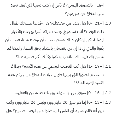
احتيال بالتسويق الهرمي؟ لا بأس إن كنت تحبها لكن كيف تجرؤ
على الدفاع عن مجرمين؟
[+21,
-0]
هل هذه هي حقيقتك؟ هل خُدعنا بصورتك طوال
ذلك الوقت؟ أنت تستمر في وصف جرائم أسرة زوجتك بالأخبار
المضللة لكن إن كان هناك شخص يجب أن يوضح شيئا، فيجب أن
يكونا والدي لي دا إن من يتقدمان باعتذار. بحق السما، والدها قد
سُجن بالفعل… لماذا تتلاعب إعلاميا وكأنك أكبر ضحية هنا؟
[+19,
-1]
هل أنت المتحدث الرسمي عن هذه الأسرة؟ رجاءًا لا
تستخدم الصورة التي بنيتها طوال حياتك للدفاع عن جرائم هذه
الأسرة المثيرة للشفقة
[+16,
-0]
سونغ جي
–
يا
…
والد زوجتك قد سُجن بالفعل
…
[+13, -0]
إذا هو سرق
20
مليار وون وليس
26
مليار وون وأنت
ترى أنه ظلم شديد أن الناس لم يحصلوا على الرقم الصحيح؟ هل