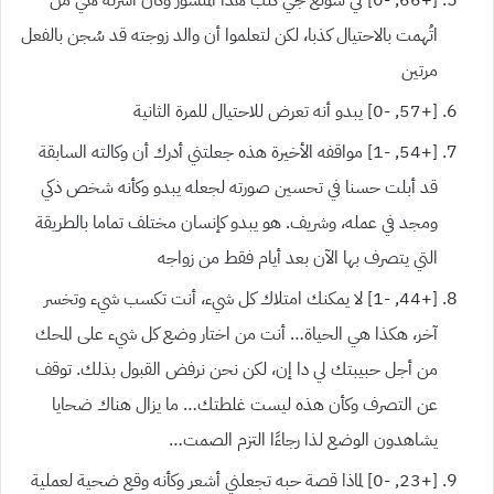
اتُهمت بالاحتيال كذبا، لكن لتعلموا أن والد زوجته قد سُجن بالفعل
مرتين
[+57,
-0]
يبدو أنه تعرض للاحتيال للمرة الثانية
[+54,
-1]
مواقفه الأخيرة هذه جعلتني أدرك أن وكالته السابقة
قد أبلت حسنا في تحسين صورته لجعله يبدو وكأنه شخص ذكي
ومجد في عمله، وشريف. هو يبدو كإنسان مختلف تماما بالطريقة
التي يتصرف بها الآن بعد أيام فقط من زواجه
[+44,
-1]
لا يمكنك امتلاك كل شيء، أنت تكسب شيء وتخسر
آخر، هكذا هي الحياة… أنت من اختار وضع كل شيء على المحك
من أجل حبيبتك لي دا إن، لكن نحن نرفض القبول بذلك. توقف
عن التصرف وكأن هذه ليست غلطتك… ما يزال هناك ضحايا
يشاهدون الوضع لذا رجاءًا التزم الصمت…
[+23,
-0]
لماذا قصة حبه تجعلني أشعر وكأنه وقع ضحية لعملية