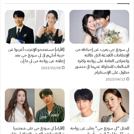
لي سونغ جي يعرب عن إحباطه من
[الآراء] مستخدمو الإنترنت أعربوا عن
الإنتقادات اللاذعة التي طالته
خيبة أملهم في لي سونغ جي بعد
واعتراض العامة على زواجه وكثرة
إعلانه عن زواجه من لي دا إن
الشائعات المتداولة عنهما في منشور
2023/02/08
مطول على الإنستقرام
2023/04/13
الممثل “لي سونغ جي” يعلن عن زواجه
[الآراء] لي سونغ جي نفى شخصيا
من “لي دا إن” في شهر آبريل
شائعات انفصاله عن الممثلة لي دا إن