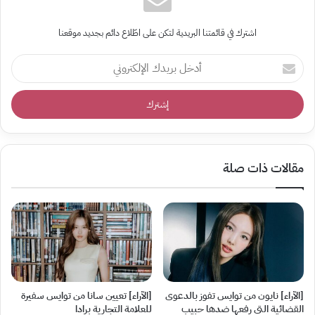
اشترك في قائمتنا البريدية لتكن على اطّلاع دائم بجديد موقعنا
أدخل
بريدك
الإلكتروني
مقالات ذات صلة
[الآراء] نايون من توايس تفوز بالدعوى
[الآراء] تعيين سانا من توايس سفيرة
القضائية التي رفعها ضدها حبيب
للعلامة التجارية برادا