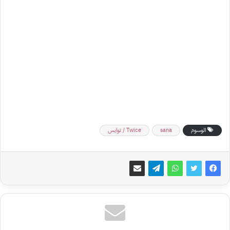
الوسوم
sana
Twice / توايس