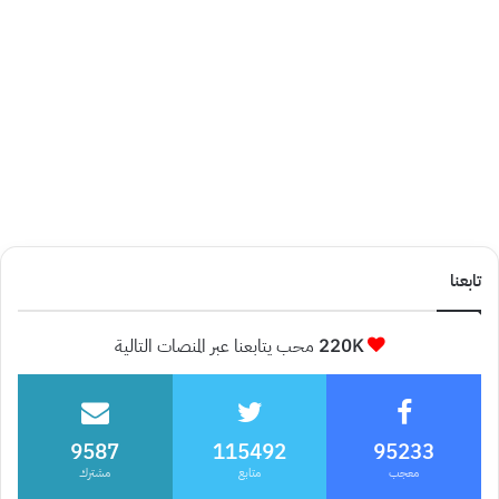
تابعنا
220K
محب يتابعنا عبر المنصات التالية
9587
115492
95233
معجب
متابع
مشترك