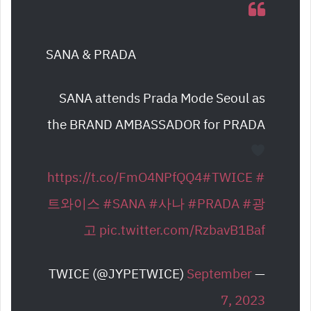
SANA & PRADA
SANA attends Prada Mode Seoul as
the BRAND AMBASSADOR for PRADA
https://t.co/FmO4NPfQQ4
#TWICE
#
트와이스
#SANA
#사나
#PRADA
#광
고
pic.twitter.com/RzbavB1Baf
September
— TWICE (@JYPETWICE)
7, 2023