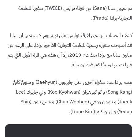
تم تعيين سانا
(Sana)
من فرقة توايس
(TWICE)
سفيرة للعلامة
التجارية برادا
(Prada)
.
كشف الحساب الرسمي لفرقة توايس على تويتر يوم
7
سبتمبر، أن سانا
قد أصبحت سفيرة رسمية للعلامة التجارية الفاخرة برادا
.
على الرغم من
تعاون سانا مع برادا منذ عام
2019
، إلا أن هذه هي المرة الأولى التي يتم
فيها تعيينها رسميًا كعارضة ترويجية.
تضم برادا عدة سفراء آخرين مثل جايهيون
(Jaehyun)
و سونغ كانغ
(Song Kang)
و كو كيوهوان
(Koo Kyohwan)
و لي جايوك
(Lee
Jaeuk)
و تشون ووهي
(Chun Woohee)
و شين ييون
(Shin
Yeeun)
و إيرين كيم
(Irene Kim)
.