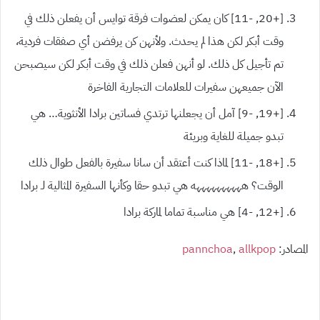
[+20,
-11]
كان يمكن لعضوات فرقة توايس أن يفعلن ذلك في
وقت أبكر لكن هذا لم يحدث. ولأنهن كن يرفضن أي صفقات فردية،
تم تأجيل كل ذلك. لو أنهن فعلن ذلك في وقت أبكر لكن سيصبحن
الآن جميعهن سفيرات للعلامات التجارية الفاخرة
[+19,
-9]
آمل أن يجعلنها ترتدي فساتين برادا الأنثوية… هي
تبدو جميلة للغاية وبريئة
[+18,
-11]
لماذا كنت أعتقد أن سانا سفيرة بالفعل طوال ذلك
الوقت؟ ههههههههههه هي تبدو حقا وكأنها السفيرة المثالية لـ برادا
[+12,
-4]
هي مناسبة تماما لماركة برادا
المصادر
:
allkpop
,
pannchoa