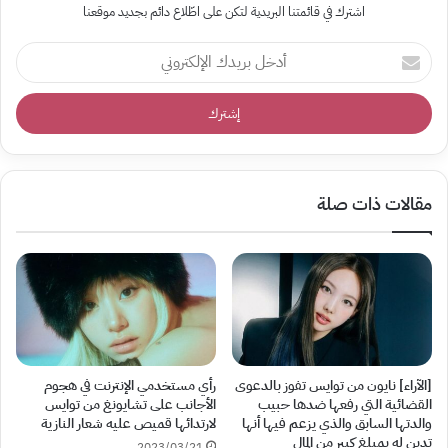
اشترك في قائمتنا البريدية لتكن على اطّلاع دائم بجديد موقعنا
أدخل
بريدك
الإلكتروني
مقالات ذات صلة
[الآراء] نايون من توايس تفوز بالدعوى
رأي مستخدمي الإنترنت في هجوم
القضائية التي رفعها ضدها حبيب
الأجانب على تشايونغ من توايس
والدتها السابق والذي يزعم فيها أنها
لارتدائها قميص عليه شعار النازية
تدين له بمبلغ كبير من المال
2023/03/21