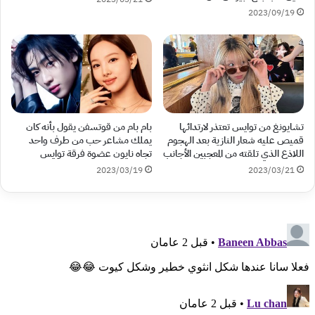
2023/09/19
تشايونغ من توايس تعتذر لارتدائها
بام بام من قوتسفن يقول بأنه كان
قميص عليه شعار النازية بعد الهجوم
يملك مشاعر حب من طرف واحد
اللاذع الذي تلقته من المعجبين الأجانب
تجاه نايون عضوة فرقة توايس
2023/03/19
2023/03/21