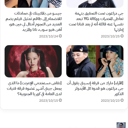
جي دراغون تحت التحقيق بتهمة
جيسو من بلاكبينك في محادثات
تعاطي المخدرات ووكالة YG تبعد
للانضمام إلى طاقم تمثيل فيلم يضم
نفسها عنه قائلة أنه لم يعد فنانا تحت
العديد من النجوم أمثال لي مين هو،
إدارتها
آهن هيو سوب، نانا والمزيد
2023/10/24
2023/10/25
[الآراء] مارك من فرقة إنسيتي يقول أن
[نقاش مستخدمي الإنترنت] ما الذي
جي دراغون هو قدوة كل الآيدولز
يجعل جيني أشهر عضوة فرقة فتيات
الذكور
لدى العامة في كوريا الجنوبية؟
2023/10/15
2023/10/23