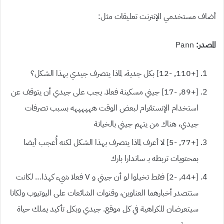
أضاف مستخدمي الإنترنت تعليقات مثل
:
المصدر:
Pann
[+110,
-12]
بكل جدية، لماذا يتصرف جيدي بهذا الشكل؟
[+89,
-17]
جيني مسكينة فعلا. يجب على جيدي أن يتوقف عن
استخدام الإنستقرام لبعض الوقت ههههههه بسبب تصرفات
جيدي، هناك من يتهم جيني بالخيانة
[+77,
-5]
لا أعرف لماذا يتصرف بهذا الشكل لكنه أُعجب أيضا
بمحتويات تربطه بـ ساندارا بارك
[+44,
-2]
فقط تخيلوا لو أن جيني و
V
فعلا شيء كهذا… لكانت
ستتصدر أخبارهما العناوين، وقنوات الشائعات على اليوتيوب ولكانا
سيتعرضان للكراهية في كل موقع. جيدي وبكل تأكيد يملك حياة