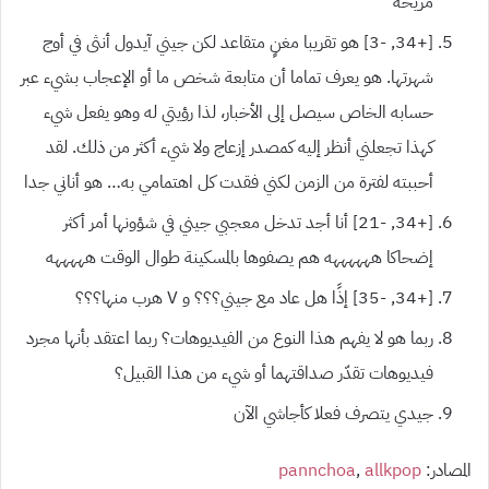
مريحة
[+34,
-3]
هو تقريبا مغنٍ متقاعد لكن جيني آيدول أنثى في أوج
شهرتها. هو يعرف تماما أن متابعة شخص ما أو الإعجاب بشيء عبر
حسابه الخاص سيصل إلى الأخبار، لذا رؤيتي له وهو يفعل شيء
كهذا تجعلني أنظر إليه كمصدر إزعاج ولا شيء أكثر من ذلك. لقد
أحببته لفترة من الزمن لكني فقدت كل اهتمامي به… هو أناني جدا
[+34,
-21]
أنا أجد تدخل معجبي جيني في شؤونها أمر أكثر
إضحاكا ههههههه هم يصفوها بالمسكينة طوال الوقت هههههه
[+34,
-35]
إذًا هل عاد مع جيني؟؟؟ و
V
هرب منها؟؟؟
ربما هو لا يفهم هذا النوع من الفيديوهات؟ ربما اعتقد بأنها مجرد
فيديوهات تقدّر صداقتهما أو شيء من هذا القبيل؟
جيدي يتصرف فعلا كأجاشي الآن
المصادر:
allkpop
,
pannchoa