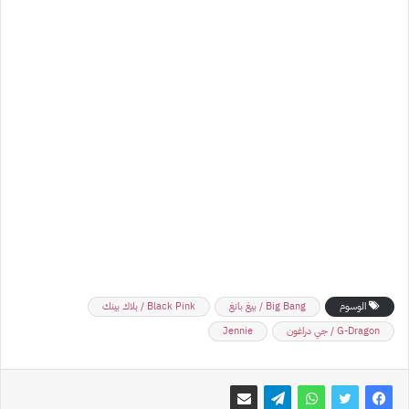
الوسوم
Big Bang / بيغ بانغ
Black Pink / بلاك بينك
G-Dragon / جي دراغون
Jennie