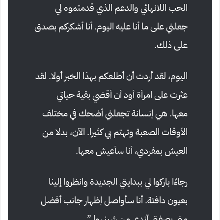
الحب اللانهائي والدعم الذي قدمتموه لي
جعلني على ما أنا عليه اليوم. أنا أشكركم بصدق
على ذلك.
اليوم، لقد أردت أن أطلعكم بهذا الخبر أولا. لقد
عثرت على امرأة أود أن أقضي بقية حياتي
معها. هي إنسانة تجعلني أضحك في مختلف
الأوقات الصعبة وتهتم بي كثيرا. الآن، بدلا من
العيش بمفردي، أنا سأعيش معها.
رجاءًا باركوا لي ببدايتي الجديدة وانظروا إلينا
بعيون دافئة. أنا سأواصل إظهار جانب أفضل
مني بصفتي آندي من شينهوا.”