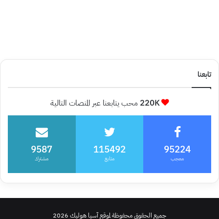
تابعنا
220K
محب يتابعنا عبر المنصات التالية
9587
115492
95224
معجب
متابع
مشترك
جميع الحقوق محفوظة لموقع آسيا هوليك 2026