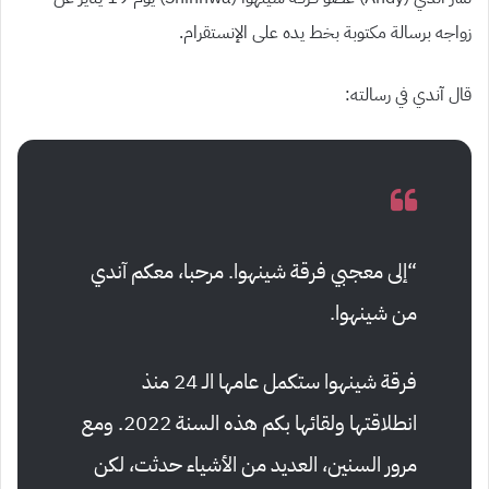
زواجه برسالة مكتوبة بخط يده على الإنستقرام.
قال آندي في رسالته:
“إلى معجبي فرقة شينهوا. مرحبا، معكم آندي
من شينهوا.
فرقة شينهوا ستكمل عامها الـ 24 منذ
انطلاقتها ولقائها بكم هذه السنة 2022. ومع
مرور السنين، العديد من الأشياء حدثت، لكن