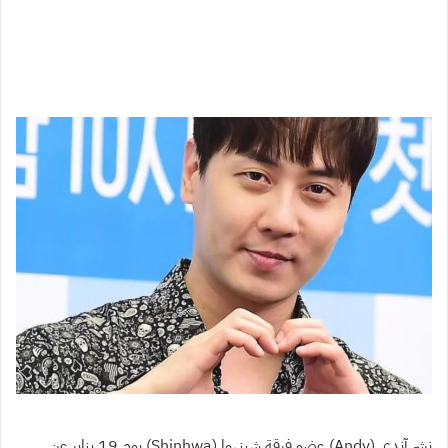
نشر آندي (Andy) عضو فرقة شينهوا (Shinhwa) يوم 19 يناير عن