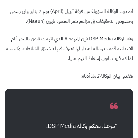
أصدرت الوكالة المسؤولة عن فرقة آبريل (April) يوم 7 يناير بيان رسمي
بخصوص التحقيقات في مزاعم تنمر العضوة نايون (Naeun).
وفقا لوكالة DSP Media فإن المتهمة A الذي اتهمت نايون بالتنمر أيام
الابتدائية قدمت رسالة اعتذار لها تعترف فيها باختلاق الشائعات. وكنتيجة
لذلك، قررت نايون إسقاط التهم عنها.
تفقدوا بيان الوكالة كاملا أدناه:
“مرحبا، معكم وكالة DSP Media.