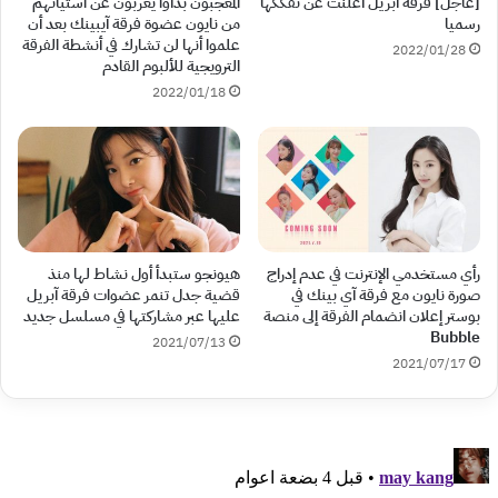
[عاجل] فرقة آبريل أعلنت عن تفككها
المعجبون بدأوا يعربون عن استيائهم
رسميا
من نايون عضوة فرقة آيبينك بعد أن
علموا أنها لن تشارك في أنشطة الفرقة
2022/01/28
الترويجية للألبوم القادم
2022/01/18
رأي مستخدمي الإنترنت في عدم إدراج
هيونجو ستبدأ أول نشاط لها منذ
صورة نايون مع فرقة آي بينك في
قضية جدل تنمر عضوات فرقة آبريل
بوستر إعلان انضمام الفرقة إلى منصة
عليها عبر مشاركتها في مسلسل جديد
Bubble
2021/07/13
2021/07/17