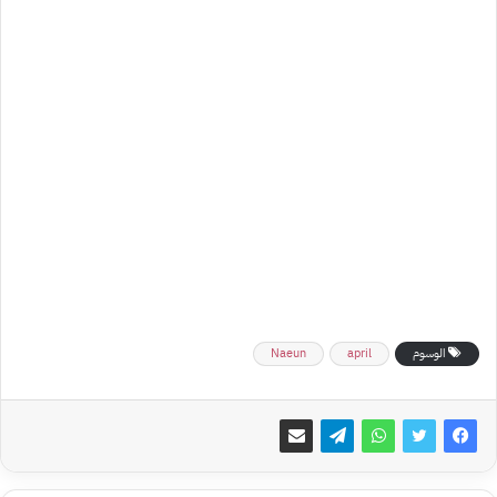
الوسوم
april
Naeun