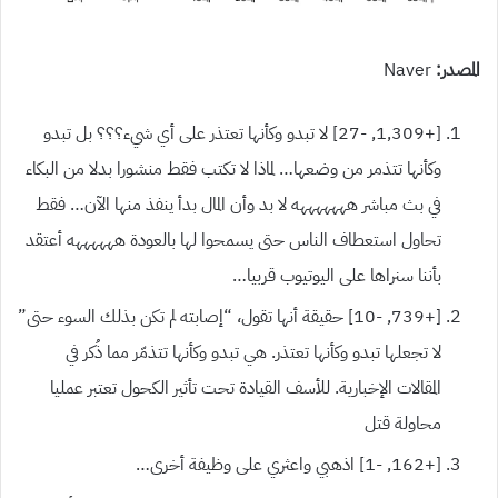
المصدر:
Naver
[+1,309, -27] لا تبدو وكأنها تعتذر على أي شيء؟؟؟ بل تبدو
وكأنها تتذمر من وضعها… لماذا لا تكتب فقط منشورا بدلا من البكاء
في بث مباشر هههههههه لا بد وأن المال بدأ ينفذ منها الآن… فقط
تحاول استعطاف الناس حتى يسمحوا لها بالعودة ههههههه أعتقد
بأننا سنراها على اليوتيوب قربيا…
[+739, -10] حقيقة أنها تقول، “إصابته لم تكن بذلك السوء حتى”
لا تجعلها تبدو وكأنها تعتذر. هي تبدو وكأنها تتذمّر مما ذُكر في
المقالات الإخبارية. للأسف القيادة تحت تأثير الكحول تعتبر عمليا
محاولة قتل
[+162, -1] اذهبي واعثري على وظيفة أخرى…