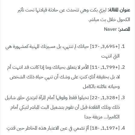
عنوان المقالة:
ليزي بكت وهي تتحدث عن حادثة قيادتها تحت تأثير
الكحول خلال بث مباشر.
المصدر:
Naver
[+3,695, -17] حياتك لم تنتهي، بل مسيرتك المهنية كمشهورة هي
التي انتهت
[+1,799, -11] الأمر لا يتعلق بحياتك وما إذا كانت قد انتهت أم
لا، بل بحقيقة أنكِ كنتِ على وشك أن تنهي حياة ذلك الشخص
وحياته عائلته بالكامل
[+1,328, -22] تخيلوا فقط وقوفها أمام المرآة لترتدي حلق شانيل
ذلك وتلك القلادة قبل أن تقوم بتشغيل البث المباشر لتبكي أمام
الكاميرا… مزيفة جدا
[+1,197, -18] ألم تضعي في عين الاعتبار هذه المخاطر حين قدتِ