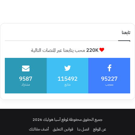
تابعنا
220K
محب يتابعنا عبر المنصات التالية
9587
115492
95227
معجب
متابع
مشترك
جميع الحقوق محفوظة لموقع آسيا هوليك 2026
عن الموقع
اتصل بنا
قوانين التعليق
أضف مقالتك