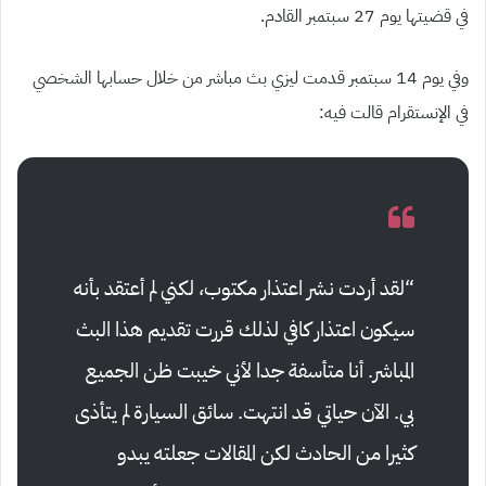
في قضيتها يوم 27 سبتمبر القادم.
وفي يوم 14 سبتمبر قدمت ليزي بث مباشر من خلال حسابها الشخصي
في الإنستقرام قالت فيه:
“لقد أردت نشر اعتذار مكتوب، لكني لم أعتقد بأنه
سيكون اعتذار كافي لذلك قررت تقديم هذا البث
المباشر. أنا متأسفة جدا لأني خيبت ظن الجميع
بي. الآن حياتي قد انتهت. سائق السيارة لم يتأذى
كثيرا من الحادث لكن المقالات جعلته يبدو