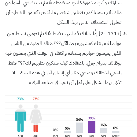
سيارتك وأنتِ مخمورة؟ أنتِ محظوظة لأنه لم يحدث شيء أسوأ من
ذلك. أنتِ عمليا كدتِ تقتلين شخص ما. أشعر بأنه من الخاطئ أن
تحاولي استعطاف الناس بهذا الشكل
[+171, -2] إذًا حياتك قد انتهت فقط لأنك لم تعودي تستطيعين
مواصلة مهنتك كمشهورة بعد الآن؟؟؟ هناك العديد من الناس
الذين يعيشون حياتهم بسعادة واكتفاء في الوقت الذي يعملون فيه
بوظائف بدوام جزئي. باعتقادك كيف ستكون نظرتهم لك؟؟؟ فقط
راجعي أخطائك وعيشي مثل أي إنسان آخر في هذه الحياة… لا
تبكي بهذا الشكل على أمل أن تبقي في صناعة الترفيه