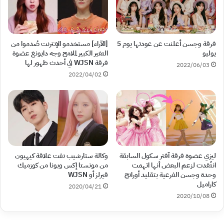
فرقة وجسن أعلنت عن عودتها يوم 5
[الآراء] مستخدمو الإنترنت صُدموا من
يوليو
التغير الكبير لملامح وجه دايونغ عضوة
فرقة WJSN في أحدث ظهور لها
2022/06/03
2022/04/02
ليزي عضوة فرقة آفتر سكول السابقة
وكالة ستارشيب نفت علاقة كيهيون
انتُقدت لزعم البعض أنها اتهمت
من مونستا إكس وبونا من كوزميك
وحدة وجسن الفرعية بتقليد أورانج
قيرلز أو WJSN
كاراميل
2020/04/21
2020/10/08