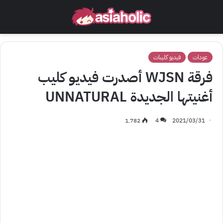
عودات
فيديو كليبات
فرقة WJSN أصدرت فيديو كليب
أغنيتها الجديدة UNNATURAL
1٬782
4
2021/03/31