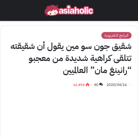
البرامج التلفزيونية
شقيق جون سو مين يقول أن شقيقته
تتلقى كراهية شديدة من معجبو
“رانينغ مان” العالميين
16٬853
40
2020/04/16