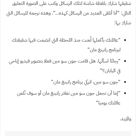
شقيقها شارك بلقطة شاشة لتلك الرسائل وكتب على الصورة التعليق
التالي: “أنا أتلقى العديد من الرسائل كهذه…”. وهذه ترجمة للرسائل التي
شارك بها:
“عائلتك بأكملها لُعنت منذ اللحظة التي انضمت فيها شقيقتك
لبرنامج رانينغ مان”
“رجاءًا اسألها. هل قامت جون سو مين فعلا بتصوير فيديو إباحي
في اليابان؟”
“جون سو مين، اتركي برنامج رانينغ مان”
“إما أن تجعل جون سو مين تغادر رانينغ مان أو سوف تُلعن
عائلتك يوميا”
والمزيد.