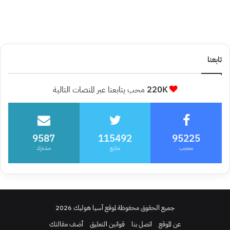
تابعنا
220K
محب يتابعنا عبر المنصات التالية
9587
115492
95225
معجب
متابع
مشترك
جميع الحقوق محفوظة لموقع آسيا هوليك 2026
عن الموقع
اتصل بنا
قوانين التعليق
أضف مقالتك