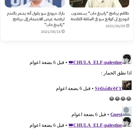
طاقم برنامج “رانينغ مان” يستعدون
بارك ميونغ سو يقول أنه يشعر بالندم
لتوديع لي كوانغ سو في الحلقة القادمة
لرفضه عرض الانضمام إلى برنامج
“رانينغ مان”
2021/06/05
2021/05/15