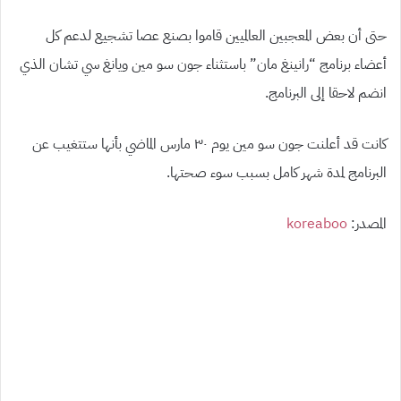
حتى أن بعض المعجبين العالميين قاموا بصنع عصا تشجيع لدعم كل
أعضاء برنامج “رانينغ مان” باستثناء جون سو مين ويانغ سي تشان الذي
انضم لاحقا إلى البرنامج.
كانت قد أعلنت جون سو مين يوم ٣٠ مارس الماضي بأنها ستتغيب عن
البرنامج لمدة شهر كامل بسبب سوء صحتها.
المصدر:
koreaboo