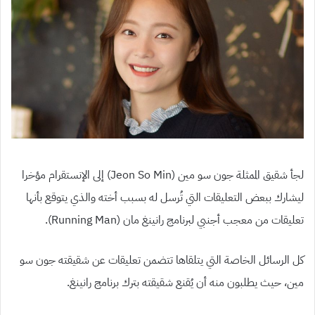
لجأ شقيق الممثلة جون سو مين (Jeon So Min) إلى الإنستقرام مؤخرا
ليشارك ببعض التعليقات التي تُرسل له بسبب أخته والذي يتوقع بأنها
تعليقات من معجب أجنبي لبرنامج رانينغ مان (Running Man).
كل الرسائل الخاصة التي يتلقاها تتضمن تعليقات عن شقيقته جون سو
مين، حيث يطلبون منه أن يُقنع شقيقته بترك برنامج رانينغ.