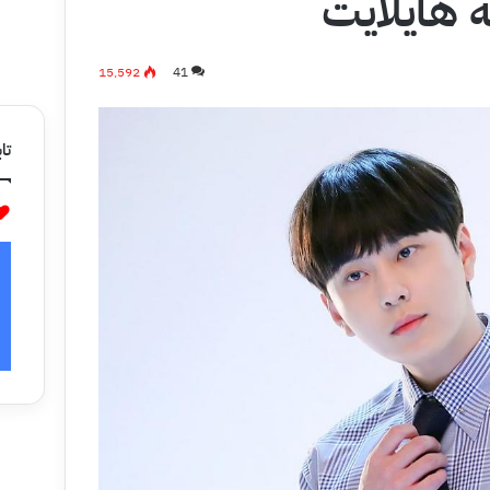
 هايلايت
15٬592
41
تاب