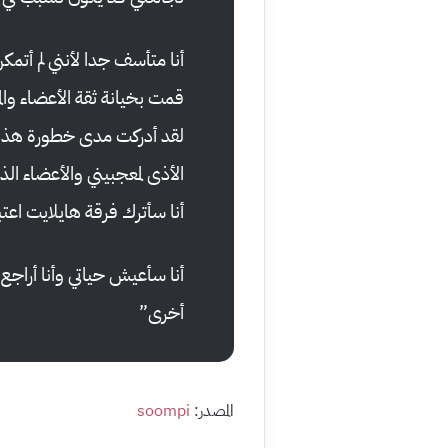
أنا متأسف جدا لأنني لم أت
قمت بخيانة ثقة الأعضاء وال
لقد أدركت مدى خطورة هذه الم
الأذى لمعجبيني والأعضاء ال
أنا سأترك فرقة هايلايت اعتبارًا من ال
أنا سأعيش حياتي وأنا أراجع ت
أخرى”
المصدر:
soompi