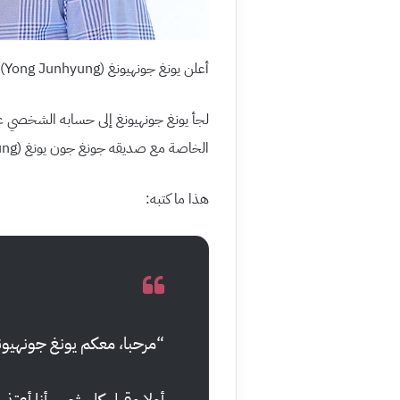
أعلن يونغ جونهيونغ (Yong Junhyung) عن خروجه من فرقة هايلايت (Highlight).
لجأ يونغ جونهيونغ إلى حسابه الشخصي عل
الخاصة مع صديقه جونغ جون يونغ (Jung Joon Young) في عام ٢٠١٥.
هذا ما كتبه:
“مرحبا، معكم يونغ جونهيون
أولا وقبل كل شيء، أنا أعتذر