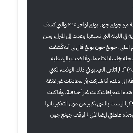
في رسائل الـ كاكاوتوك الخاصة مع جونع جون يونغ أواخر ٢٠١٥ والتي كشف
ة في الليلة التي تسبقها وعدت إلى المنزل، ومن
 التالي. جونغ جون يونغ قال لي أنه كُشفت
ه خِلسة لفتاة ما، وأنا قمت بالرد عليه
 أنا لم أتلقى الفيديو في ذلك الوقت، لكني
ة إلى ذلك، أنا شاركت في محادثات غير لائقة
 التصرافات كانت غير أخلاقية، وأنا كنت
أنها ليست بالشيء كبير من دون التفكير بأنها
هذه غلطتي أيضا لأني لم أوقف جونغ جون