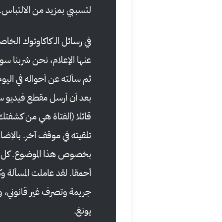
لتسببي بمزيد من الالتباس.
عنها الإعلام، نحن شربنا سوي
ثم سألته عن أحواله في اليوم
بعد أن أرسل مقطع فيديو سجل
قائلا (الفتاة هي من كشفتك؟)
تلقيته في موقف آخر. بالإضاف
بخصوص هذا الموضوع. كل هذه
أحمقا. لقد عاملت المسألة وك
جريمة وتصرف غير قانوني، و
يونغ.