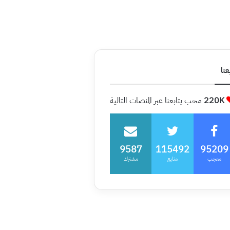
عنا
220K
محب يتابعنا عبر المنصات التالية
9587
115492
95209
معجب
متابع
مشترك