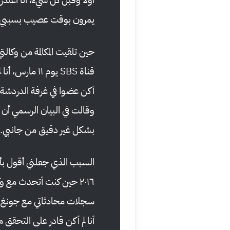
يمرون بوقت عصيب بسببي خلال
حين تلقيت المكالمة من وكالت
قناة SBS يوم ١
أكن عضوا في غرفة الدردشة. 
وقالت في البيان الرسمي أن ا
بشكل غير دقيق من جانبي.
السبب الذي جعلني أقول بأن
٢٠١٦ حين كنت أتحدث مع و
سجلات محادثاتي مع جونغ ج
أنا لم أكن قادر على التحقق 