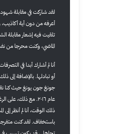
لقد شاركت في مقابلة شهود
أعرفه من دون أية أكاذيب، 
تلقيت فيه إشعار مقابلة الشهو
الماضي، وكنت محرجا من نفسي
أنا لم أشارك أبدا في التصرفا
أو تبادلها. بالإضافة إلى ذ
جونغ جون يونغ حيث كنا نقو
عام ٢٠١٦. مع ذلك، ع
ذلك الوقت، أنا لم أنظر إلى ا
باستخفاف. لقد كنت متفرجا 
تجاهلي قد يكون تسبب في وق