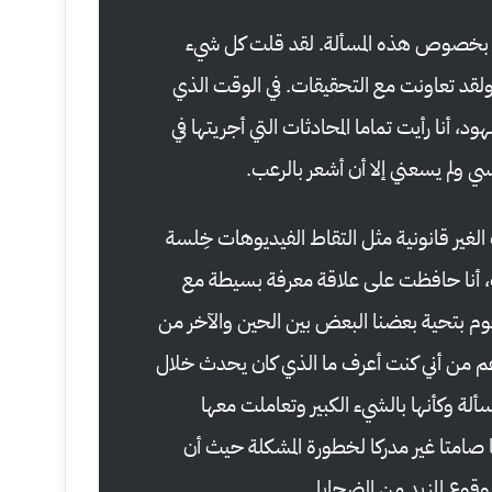
 بخصوص هذه المسألة. لقد قلت كل شيء
ولقد تعاونت مع التحقيقات. في الوقت الذي
د، أنا رأيت تماما المحادثات التي أجريتها في
 ولم يسعني إلا أن أشعر بالرعب.
ت الغير قانونية مثل التقاط الفيديوهات خِلسة
لك، أنا حافظت على علاقة معرفة بسيطة مع
م بتحية بعضنا البعض بين الحين والآخر من
لى الرغم من أني كنت أعرف ما الذي كان يحدث خلال
لمسألة وكأنها بالشيء الكبير وتعاملت معها
صامتا غير مدركا لخطورة المشكلة حيث أن
وع المزيد من الضحايا.