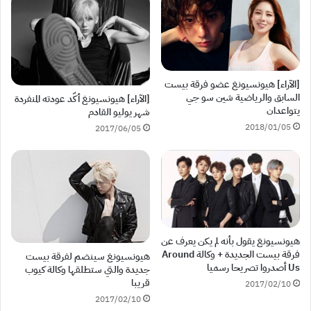
[الآراء] هيونسيونغ عضو فرقة بيست
السابق والرياضية شين سو جي
[الآراء] هيونسيونغ أكّد عودته المنفردة
يتواعدان
شهر يوليو القادم
2018/01/05
2017/06/05
هيونسيونغ يقول بأنه لم يكن يعرف عن
فرقة بيست الجديدة + وكالة Around
هيونسيونغ سينضم لفرقة بيست
Us أصدروا تصريحا رسميا
جديدة والتي ستطلقها وكالة كيوب
قريبا
2017/02/10
2017/02/10