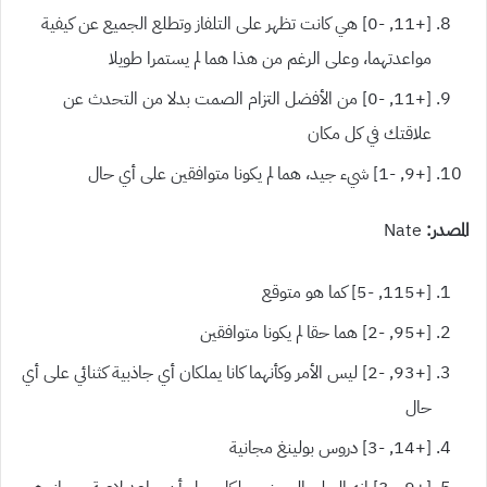
[+11, -0] هي كانت تظهر على التلفاز وتطلع الجميع عن كيفية
مواعدتهما، وعلى الرغم من هذا هما لم يستمرا طويلا
[+11, -0] من الأفضل التزام الصمت بدلا من التحدث عن
علاقتك في كل مكان
[+9, -1] شيء جيد، هما لم يكونا متوافقين على أي حال
المصدر:
Nate
[+115, -5] كما هو متوقع
[+95, -2] هما حقا لم يكونا متوافقين
[+93, -2] ليس الأمر وكأنهما كانا يملكان أي جاذبية كثنائي على أي
حال
[+14, -3] دروس بولينغ مجانية