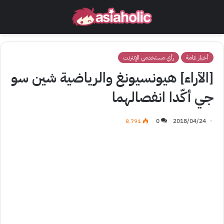
أخبار عامة
رأي مستخدمي الإنترنت
[الآراء] هيونسيونغ والرياضية شين سو
جي أكّدا انفصالهما
8٬791
0
2018/04/24