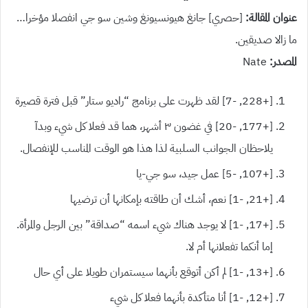
عنوان المقالة:
[حصري] جانغ هيونسيونغ وشين سو جي انفصلا مؤخرا…
ما زالا صديقين.
المصدر:
Nate
[+228, -7] لقد ظهرت على برنامج “راديو ستار” قبل فترة قصيرة
[+177, -20] في غضون ٣ أشهر، هما قد فعلا كل شيء وبدآ
يلاحظان الجوانب السلبية لذا هذا هو الوقت المناسب للإنفصال.
[+107, -5] عمل جيد، سو جي-يا
[+21, -1] نعم، أشك أن طاقته بإمكانها أن ترضيها
[+17, -1] لا يوجد هناك شيء اسمه “صداقة” بين الرجل والمرأة.
إما أنكما تفعلانها أم لا.
[+13, -1] لم أكن أتوقع بأنهما سيستمران طويلا على أي حال
[+12, -1] أنا متأكدة بأنهما فعلا كل شيء