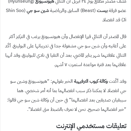
كشف مصدر مطّلع يوم ٢٤ آبريل أن الثنائي
هيونسيونغ
(Hyunseung)
عضو فرقة
بيست
(Beast) السابق والرياضية
شين سو جي
(Shin Soo
Ji) قد انفصلا.
قال المصدر أن الثنائي قررا الإنفصال وأن هيونسيونغ يرغب في التركيز أكثر
على أغانيه وأن شين سو جي مشغولة جدا في تدريباتها على البولينغ. أكّد
الثنائي علاقتهما شهر يناير الماضي، بعد أن التقيا في نادي للبولينغ، وقد أنهيا
علاقتهما بعد فترة مواعدة استمرت ٧ أشهر.
وقد أكّدت
وكالة كيوب الترفيهية
الخبر بقولهم: “هيونسيونغ وشين سو
جي انفصلا. لا يمكننا ذكر سبب انفصالهما بما أنه أمر شخصي. هما
سيبقيان صديقين بعد انفصالهما” في حين أن وكالة شين سو جي قالوا:
“خبر انفصالهما صحيح. نحن لا نعرف بالضبط متى انفصلا”.
تعليقات مستخدمي الإنترنت