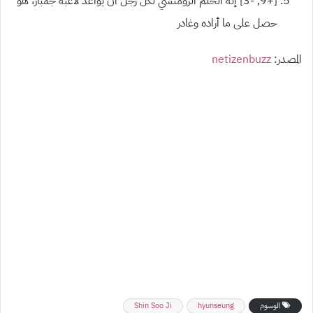
[+9, -3] إنه الحلم الرومنسي لكل رجل أن يواعد لاعبة جمباز، هو
حصل على ما أراده وغادر
المصدر:
netizenbuzz
الوسوم
hyunseung
Shin Soo Ji