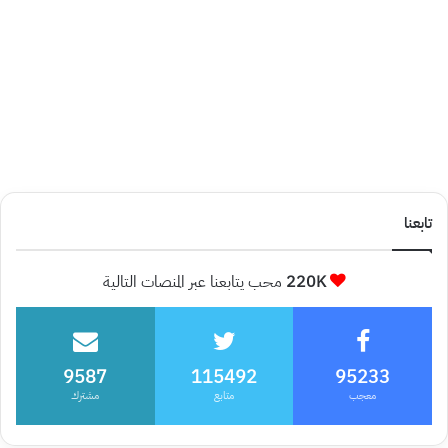
تابعنا
220K
محب يتابعنا عبر المنصات التالية
9587
115492
95233
معجب
متابع
مشترك