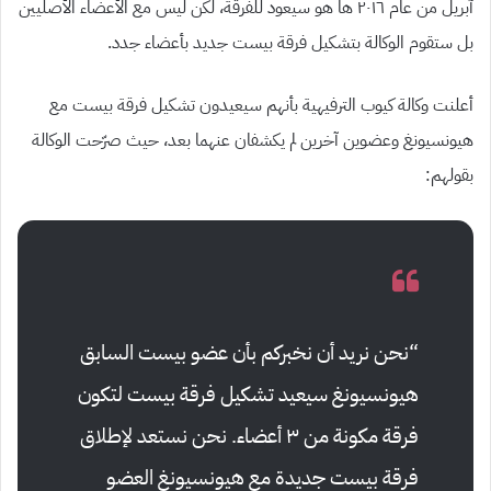
آبريل من عام ٢٠١٦ ها هو سيعود للفرقة، لكن ليس مع الأعضاء الأصليين
بل ستقوم الوكالة بتشكيل فرقة بيست جديد بأعضاء جدد.
أعلنت وكالة كيوب الترفيهية بأنهم سيعيدون تشكيل فرقة بيست مع
هيونسيونغ وعضوين آخرين لم يكشفان عنهما بعد، حيث صرّحت الوكالة
بقولهم:
“نحن نريد أن نخبركم بأن عضو بيست السابق
هيونسيونغ سيعيد تشكيل فرقة بيست لتكون
فرقة مكونة من ٣ أعضاء. نحن نستعد لإطلاق
فرقة بيست جديدة مع هيونسيونغ العضو