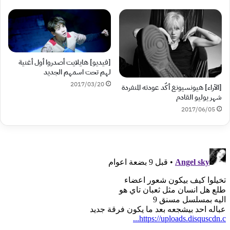
[فيديو] هايلايت أصدروا أول أغنية
لهم تحت اسمهم الجديد
2017/03/20
[الآراء] هيونسيونغ أكّد عودته المنفردة
شهر يوليو القادم
2017/06/05