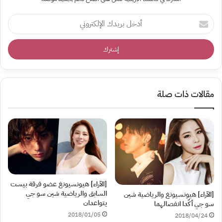
أدخل
بريدك
الإلكتروني
مقالات ذات صلة
[الآراء] هيونسيونغ عضو فرقة بيست
السابق والرياضية شين سو جي
[الآراء] هيونسيونغ والرياضية شين
يتواعدان
سو جي أكّدا انفصالهما
2018/01/05
2018/04/24