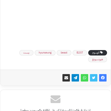
الوسوم
B2ST
beast
hyunseung
بيست
هيونسيونغ
اشترك في قائمتنا البريدية لتكن على اطّلاع دائم بجديد موقعنا