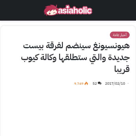
أخبار عامة
هيونسيونغ سينضم لفرقة بيست
جديدة والتي ستطلقها وكالة كيوب
قريبا
9٬749
52
2017/02/10