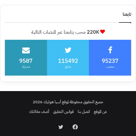
تابعنا
220K
محب يتابعنا عبر المنصات التالية
9587
115492
95237
معجب
متابع
مشترك
جميع الحقوق محفوظة لموقع آسيا هوليك 2026
عن الموقع
اتصل بنا
قوانين التعليق
أضف مقالتك
فيسبوك
تويتر