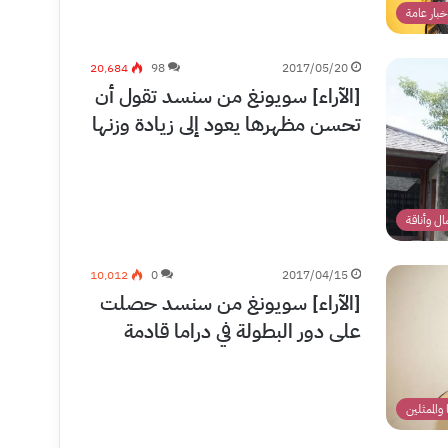
خبار عامة
20٬684
98
2017/05/20
[الآراء] سويونغ من سنسد تقول أن
تحسن مظهرها يعود إلى زيادة وزنها
ل وأناقة
10٬012
0
2017/04/15
[الآراء] سويونغ من سنسد حصلت
على دور البطولة في دراما قادمة
 والممثلين