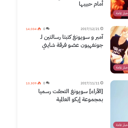
أمام حبيبها
خبار عامة
14٬034
0
2017/12/21
آمبر و سويونغ كتبتا رسالتين لـ
جونغهيون عضو فرقة شايني
خبار عامة
13٬309
0
2017/11/11
[الآراء] سويونغ التحقت رسميا
بمجموعة إيكو العالمية
خبار عامة