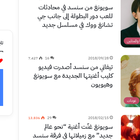
سويونغ من سنسد في محادثات
للعب دور البطولة إلى جانب جي
تشانغ ووك في مسلسل جديد
 والممثلين
تاب
7٬427
16
2018/09/28
تيفاني من سنسد أصدرت فيديو
كليب أغنيتها الجديدة مع سويونغ
وهيويون
عودات
13٬836
29
2018/02/15
سويونغ غنّت أغنية “نحو عالم
جديد” مع زميلاتها في فرقة سنسد