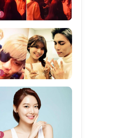
أ
أ
أ