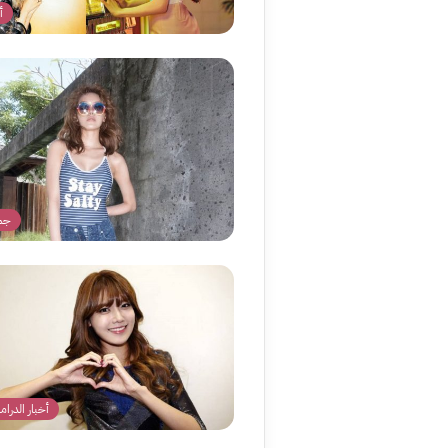
أ
جما
أخبار الدراما