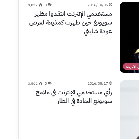
3٬037
0
2016/10/05
مستخدمي الإنترنت انتقدوا مظهر
سويونغ حين ظهرت كمذيعة لعرض
عودة شايني
الإنترنت
3٬502
0
2016/08/17
رأي مستخدمي الإنترنت في ملامح
سويونغ الجادة في المطار