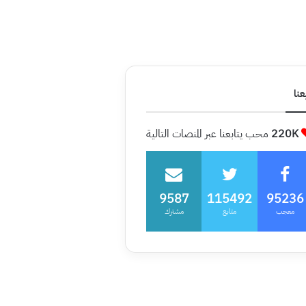
عنا
220K
محب يتابعنا عبر المنصات التالية
9587
115492
95236
معجب
متابع
مشترك