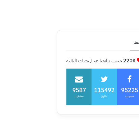
عنا
220K
محب يتابعنا عبر المنصات التالية
9587
115492
95225
معجب
متابع
مشترك