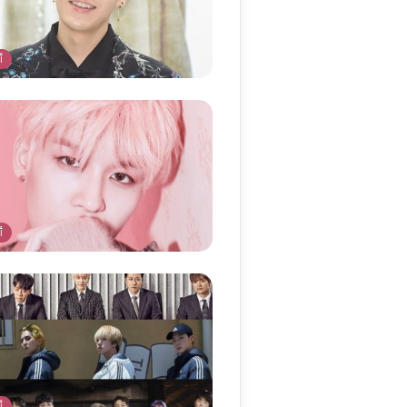
أ
أ
أ