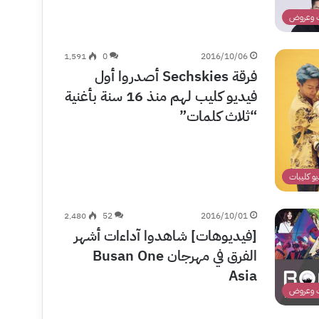
 وعروض
1٬591
0
2016/10/06
فرقة Sechskies أصدروا أول
فيديو كليب لهم منذ 16 سنة بأغنية
“ثلاث كلمات”
يو كليبات
2٬480
52
2016/10/01
[فيديوهات] شاهدوا آداءات أشهر
الفرق في مهرجان Busan One
Asia
 وعروض