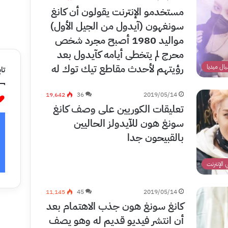
مستخدمو الإنترنت يقولون أن كانغ
سونغهون (آيدول من الجيل الأول)
مواليد 1980 أصبح مجرد شخص
محرج لم يتخطى أيامه كآيدول بعد
رؤيتهم لأحدث مقاطع تيك توك له
ال ميديا
تاب
19٬642
36
2019/05/14
تعليقات الكوريين على وصف كانغ
سونغ هون للآيدولز الحاليين
بالقبيحون جدا
الإنترنت
11٬145
45
2019/05/14
كانغ سونغ هون جذب الاهتمام بعد
أن انتشر فيديو قديم له وهو يصف