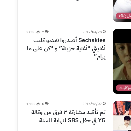
ل وأناقة
2٬858
7
2017/04/28
Sechskies أصدروا فيديو كليب
أغنيتي “أغنية حزينة” و “كن على ما
يرام”
يو كليبات
1٬722
0
2016/12/07
تم تأكيد مشاركة ٣ فرق من وكالة
YG في حفل SBS لنهاية السنة