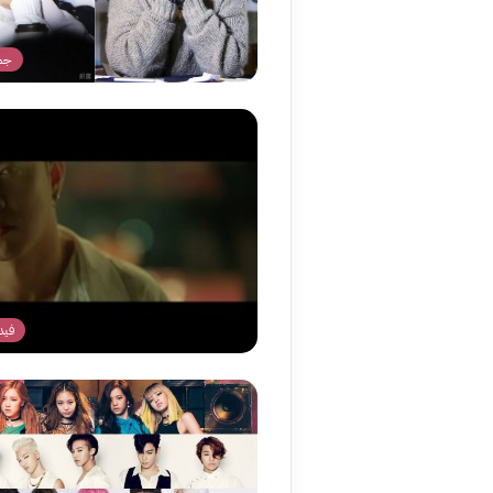
جما
فيد