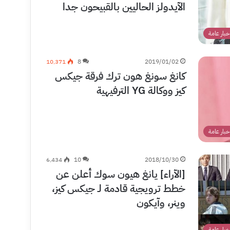
الآيدولز الحاليين بالقبيحون جدا
خبار عامة
10٬371
8
2019/01/02
كانغ سونغ هون ترك فرقة جيكس
كيز ووكالة YG الترفيهية
خبار عامة
6٬434
10
2018/10/30
[الآراء] يانغ هيون سوك أعلن عن
خطط ترويجية قادمة لـ جيكس كيز،
وينر، وآيكون
خبار عامة