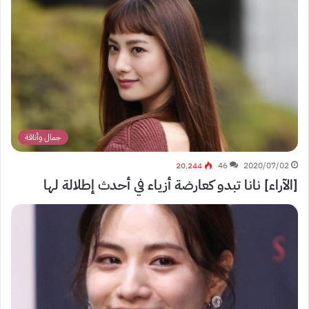
جمال وأناقة
20٬244
46
2020/07/02
[الآراء] نانا تبدو كعارضة أزياء في أحدث إطلالة لها