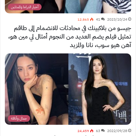
أخبار الدراما والممثلين
12٬865
41
2023/10/24
جيسو من بلاكبينك في محادثات للانضمام إلى طاقم
تمثيل فيلم يضم العديد من النجوم أمثال لي مين هو،
آهن هيو سوب، نانا والمزيد
جمال وأناقة
24٬459
63
2022/09/28