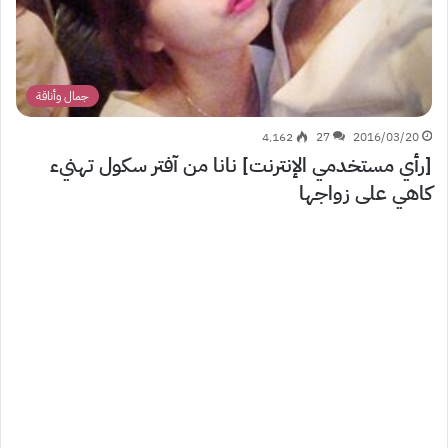
جمال وأناقة
4٬162
27
2016/03/20
[رأي مستخدمي الإنترنت] نانا من آفتر سكول تهنيء
كاهي على زواجها