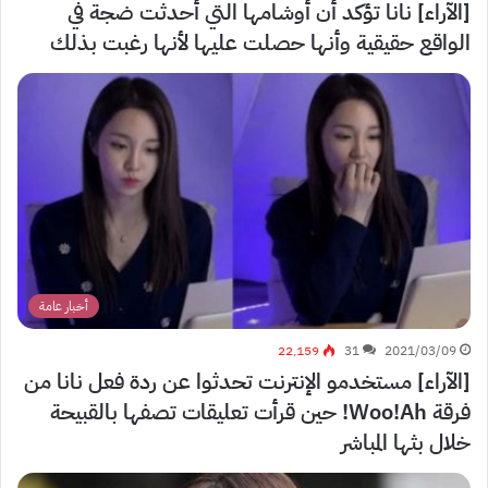
[الآراء] نانا تؤكد أن أوشامها التي أحدثت ضجة في
الواقع حقيقية وأنها حصلت عليها لأنها رغبت بذلك
أخبار عامة
22٬159
31
2021/03/09
[الآراء] مستخدمو الإنترنت تحدثوا عن ردة فعل نانا من
فرقة Woo!Ah! حين قرأت تعليقات تصفها بالقبيحة
خلال بثها المباشر