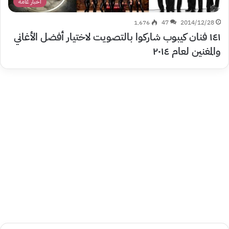
أخبار عامة
1٬676
47
2014/12/28
١٤١ فنان كيبوب شاركوا بالتصويت لاختيار أفضل الأغاني
والمغنين لعام ٢٠١٤