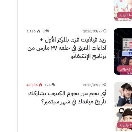
اما الكورية
1٬960
8
2016/03/27
ريد فيلفيت فزن بالمركز الأول +
آداءات الفرق في حلقة ٢٧ مارس من
برنامج الإنكيغايو
 وعروض
43٬396
174
2015/09/20
أي نجم من نجوم الكيبوب يشاركك
تاريخ ميلادك في شهر سبتمبر؟
 ترفيهية