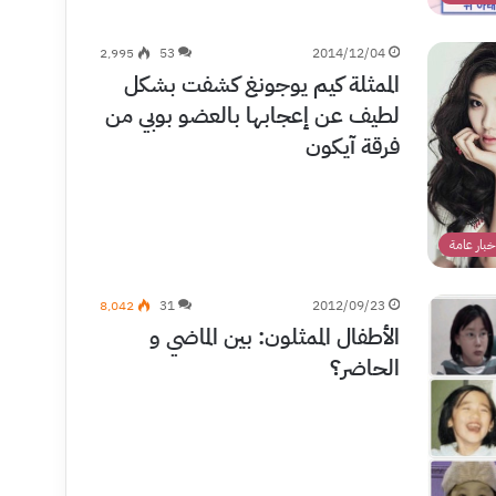
2٬995
53
2014/12/04
الممثلة كيم يوجونغ كشفت بشكل
لطيف عن إعجابها بالعضو بوبي من
فرقة آيكون
خبار عامة
8٬042
31
2012/09/23
الأطفال الممثلون: بين الماضي و
الحاضر؟