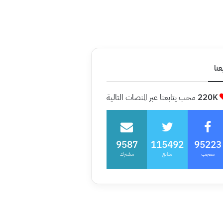
عنا
220K
محب يتابعنا عبر المنصات التالية
9587
115492
95223
معجب
متابع
مشترك