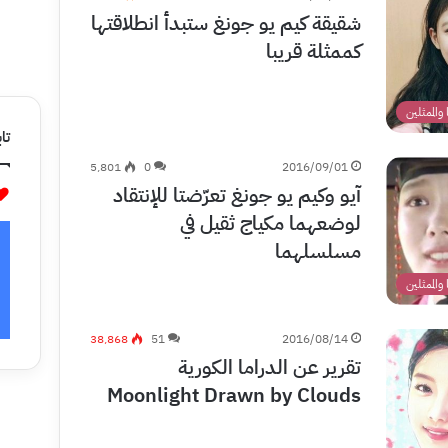
شقيقة كيم يو جونغ ستبدأ انطلاقتها
كممثلة قريبا
 والممثلين
تاب
5٬801
0
2016/09/01
آيو وكيم يو جونغ تعرّضتا للإنتقاد
لوضعهما مكياج ثقيل في
مسلسلهما
 والممثلين
38٬868
51
2016/08/14
تقرير عن الدراما الكورية
Moonlight Drawn by Clouds