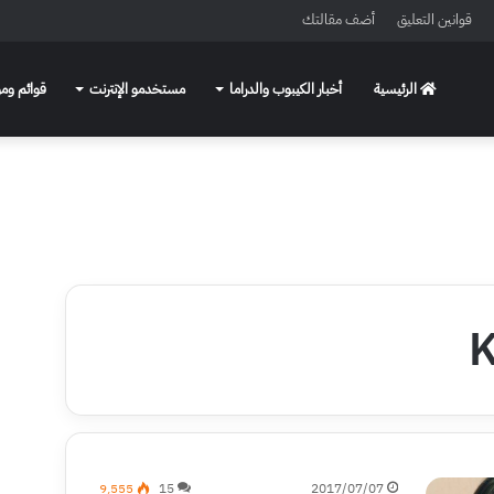
قوانين التعليق
أضف مقالتك
الرئيسية
أخبار الكيبوب والدراما
مستخدمو الإنترنت
قوائم ومو
K
9٬555
15
2017/07/07