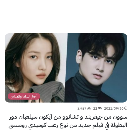
أخبار الدراما والممثلين
3٬987
22
2021/09/30
سوون من جيفريند و تشانوو من آيكون سيلعبان دور
البطولة في فيلم جديد من نوع رعب كوميدي رومنسي