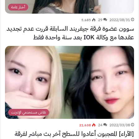
أخبار عامة
5٬685
29
2022/08/31
سوون عضوة فرقة جيفريند السابقة قررت عدم تجديد
عقدها مع وكالة IOK بعد سنة واحدة فقط
نقاش مستخدمي الإنترنت
21٬638
24
2022/03/08
[الآراء] المعجبون أعادوا للسطح آخر بث مباشر لفرقة