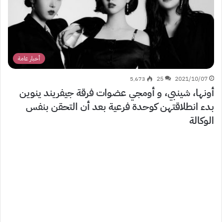
أخبار عامة
5٬673
25
2021/10/07
أونها، شينبي، و أومجي عضوات فرقة جيفريند ينوين
بدء انطلاقتهن كوحدة فرعية بعد أن التحقن بنفس
الوكالة