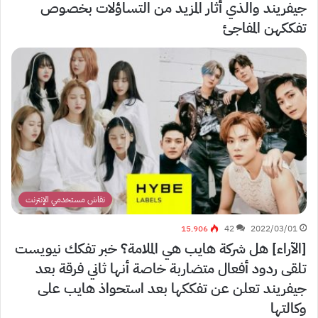
جيفريند والذي أثار المزيد من التساؤلات بخصوص
تفككهن المفاجئ
نقاش مستخدمي الإنترنت
15٬906
42
2022/03/01
[الآراء] هل شركة هايب هي الملامة؟ خبر تفكك نيويست
تلقى ردود أفعال متضاربة خاصة أنها ثاني فرقة بعد
جيفريند تعلن عن تفككها بعد استحواذ هايب على
وكالتها