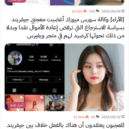
10٬363
122
2021/06/04
[الآراء] وكالة سورس ميوزك أغضبت معجبي جيفريند
بسياسة الاسترجاع التي ترفض إعادة الأموال نقدا وبدلا
من ذلك تحولها كرصيد لهم في متجر ويفيرس
أخبار عامة
11٬363
22
2021/05/22
المعجبون يعتقدون أن هناك بالفعل خلاف بين جيفريند