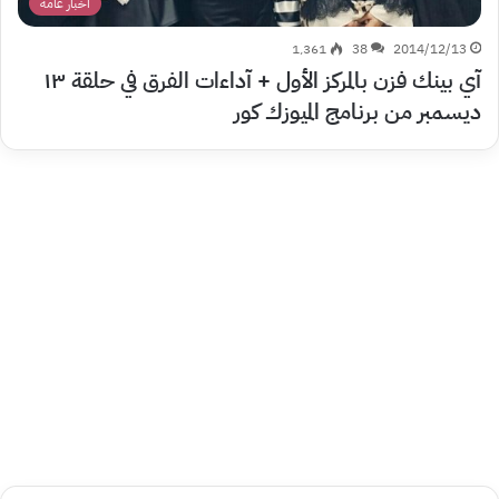
أخبار عامة
1٬361
38
2014/12/13
آي بينك فزن بالمركز الأول + آداءات الفرق في حلقة ١٣
ديسمبر من برنامج الميوزك كور