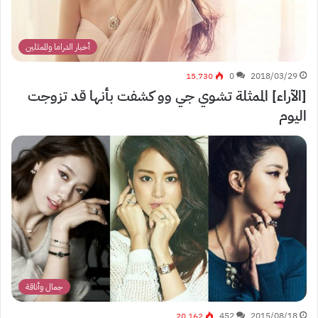
أخبار الدراما والممثلين
15٬730
0
2018/03/29
[الآراء] الممثلة تشوي جي وو كشفت بأنها قد تزوجت
اليوم
جمال وأناقة
20٬162
452
2015/08/18