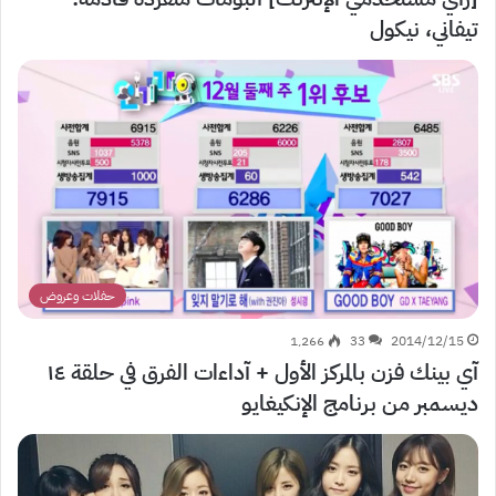
تيفاني، نيكول
حفلات وعروض
1٬266
33
2014/12/15
آي بينك فزن بالمركز الأول + آداءات الفرق في حلقة ١٤
ديسمبر من برنامج الإنكيغايو