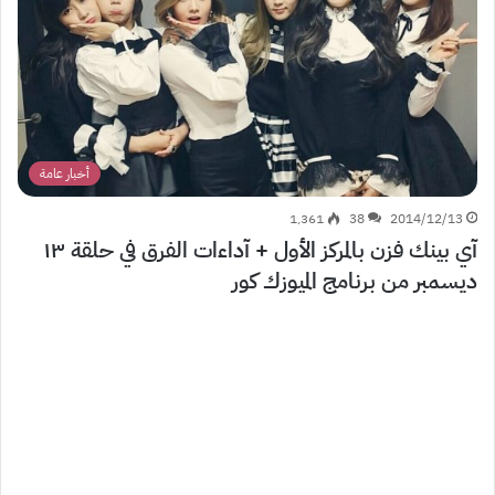
أخبار عامة
1٬361
38
2014/12/13
آي بينك فزن بالمركز الأول + آداءات الفرق في حلقة ١٣
ديسمبر من برنامج الميوزك كور