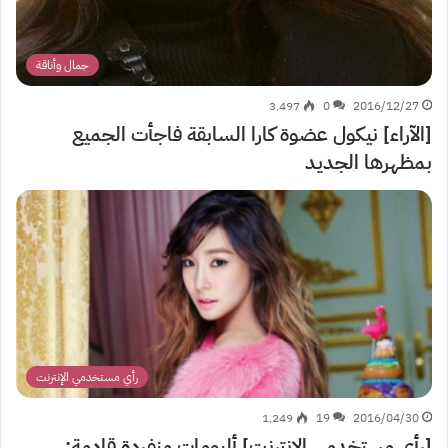
جمال وأناقة
3٬497
0
2016/12/27
[الآراء] نيكول عضوة كارا السابقة فاجأت الجميع
بمظهرها الجديد
رأي مستخدمي الإنترنت
1٬249
19
2016/04/30
[رأي مستخدمي الإنترنت] ألبومات منفردة قادمة: