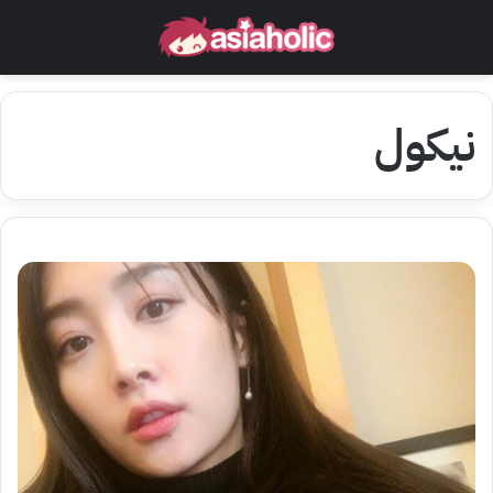
نيكول