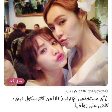
جمال وأناقة
4٬162
27
2016/03/20
[رأي مستخدمي الإنترنت] نانا من آفتر سكول تهنيء
كاهي على زواجها