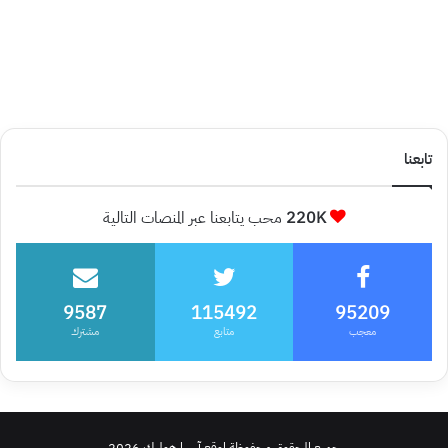
تابعنا
220K
محب يتابعنا عبر المنصات التالية
9587
115492
95209
معجب
متابع
مشترك
جميع الحقوق محفوظة لموقع آسيا هوليك 2026