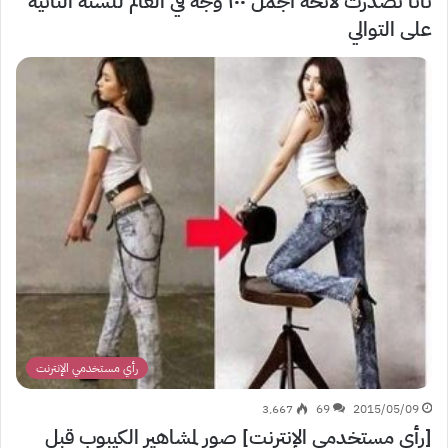
نانا تصدّرت لائحة أجمل ١٠٠ وجه في العالم للسنة الثانية
على التوالي
رأي مستخدمي الإنترنت
3٬667
69
2015/05/09
[رأي مستخدمي الإنترنت] صور لمشاهير الكيبوب قبل