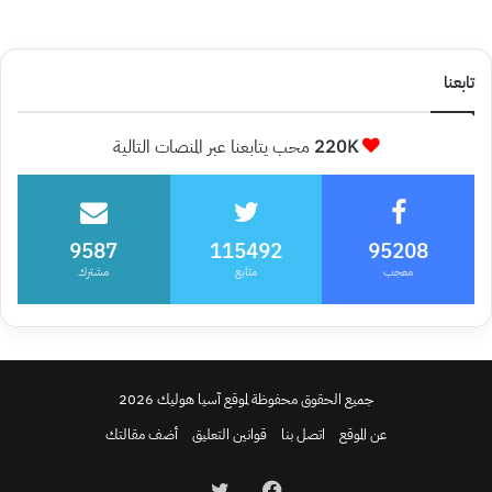
تابعنا
220K
محب يتابعنا عبر المنصات التالية
9587
115492
95208
معجب
متابع
مشترك
جميع الحقوق محفوظة لموقع آسيا هوليك 2026
عن الموقع
اتصل بنا
قوانين التعليق
أضف مقالتك
فيسبوك
تويتر