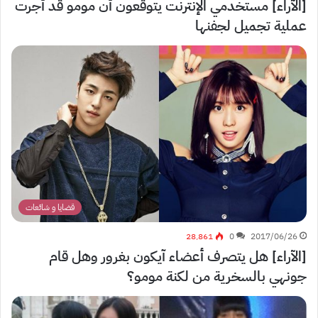
[الآراء] مستخدمي الإنترنت يتوقعون أن مومو قد أجرت
عملية تجميل لجفنها
قضايا و شائعات
28٬861
0
2017/06/26
[الآراء] هل يتصرف أعضاء آيكون بغرور وهل قام
جونهي بالسخرية من لكنة مومو؟