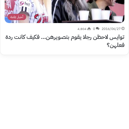
أخبار عامة
4٬804
0
2016/06/27
توايس لاحظن رجلا يقوم بتصويرهن… فكيف كانت ردة
فعلهن؟