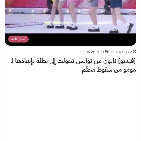
أخبار عامة
3٬606
190
2016/11/12
[فيديو] نايون من توايس تحولت إلى بطلة بإنقاذها لـ
مومو من سقوط محتّم