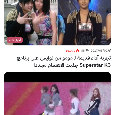
أخبار عامة
18٬070
88
2017/03/02
تجربة آداء قديمة لـ مومو من توايس على برنامج
Superstar K3 جذبت الاهتمام مجددا