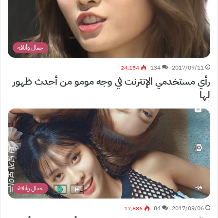
جمال وأناقة
24٬154
134
2017/09/11
رأي مستخدمي الإنترنت في وجه مومو من أحدث ظهور
لها
جمال وأناقة
17٬886
84
2017/09/06