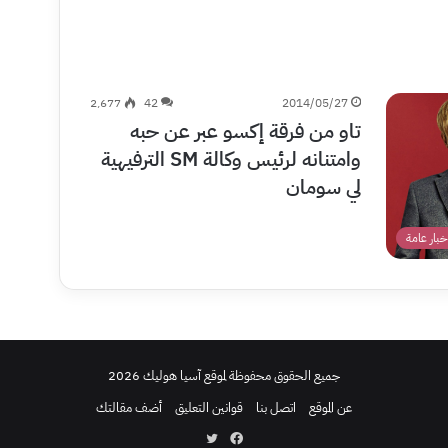
2٬677
42
2014/05/27
تاو من فرقة إكسو عبر عن حبه
وامتنانه لرئيس وكالة SM الترفيهية
لي سومان
خبار عامة
جميع الحقوق محفوظة لموقع آسيا هوليك 2026
عن الموقع
اتصل بنا
قوانين التعليق
أضف مقالتك
فيسبوك
تويتر