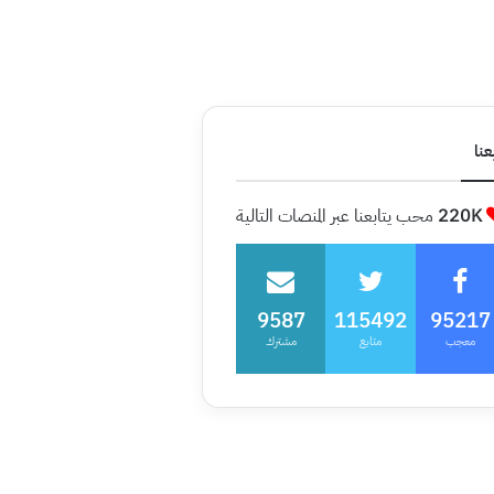
عنا
220K
محب يتابعنا عبر المنصات التالية
9587
115492
95217
معجب
متابع
مشترك