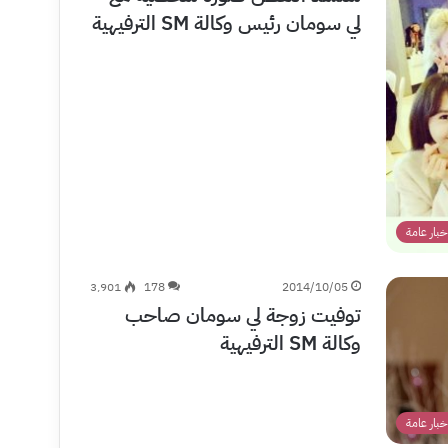
لي سومان رئيس وكالة SM الترفيهية
خبار عامة
3٬901
178
2014/10/05
توفيت زوجة لي سومان صاحب
وكالة SM الترفيهية
خبار عامة