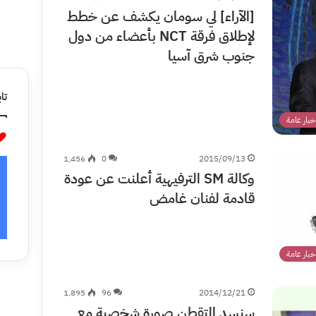
[الآراء] لي سومان يكشف عن خطط
لإطلاق فرقة NCT بأعضاء من دول
جنوب شرق آسيا
تاب
خبار عامة
1٬456
0
2015/09/13
وكالة SM الترفيهية أعلنت عن عودة
قادمة لفنان غامض
خبار عامة
1٬895
96
2014/12/21
سنسد التقطن صورة شخصية مع