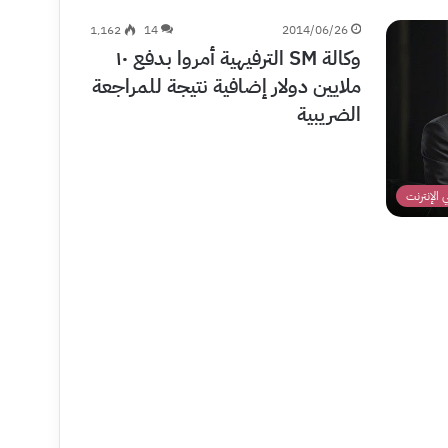
1٬162
14
2014/06/26
وكالة SM الترفيهية أمروا بدفع ١٠
ملايين دولار إضافية نتيجة للمراجعة
الضريبية
الإنترنت