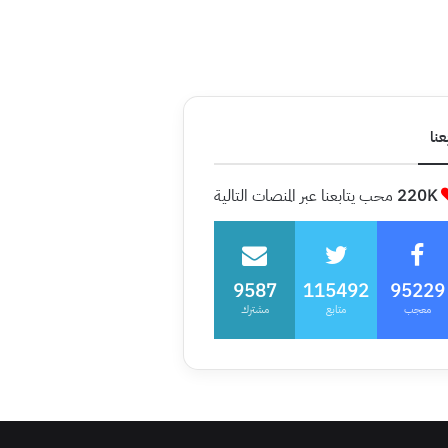
عنا
220K
محب يتابعنا عبر المنصات التالية
9587
115492
95229
معجب
متابع
مشترك