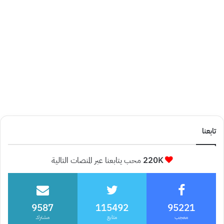
تابعنا
220K
محب يتابعنا عبر المنصات التالية
9587
115492
95221
معجب
متابع
مشترك