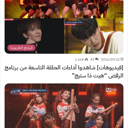
البرامج التلفزيونية
1٬438
43
2016/09/22
[فيديوهات] شاهدوا آداءات الحلقة التاسعة من برنامج
الرقص “هيت ذا ستيج”