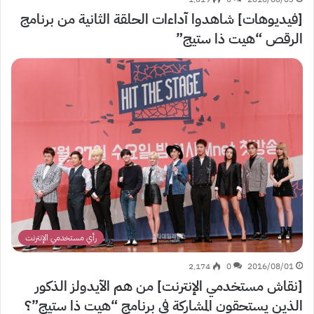
[فيديوهات] شاهدوا آداءات الحلقة الثانية من برنامج
الرقص “هيت ذا ستيج”
رأي مستخدمي الإنترنت
2٬174
0
2016/08/01
[نقاش مستخدمي الإنترنت] من هم الآيدولز الذكور
الذين يستحقون المشاركة في برنامج “هيت ذا ستيج”؟