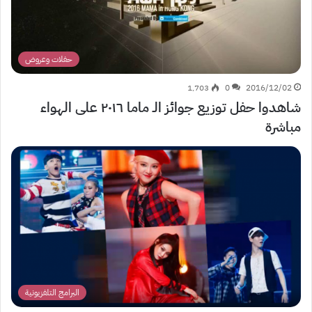
حفلات وعروض
1٬703
0
2016/12/02
شاهدوا حفل توزيع جوائز الـ ماما ٢٠١٦ على الهواء
مباشرة
البرامج التلفزيونية