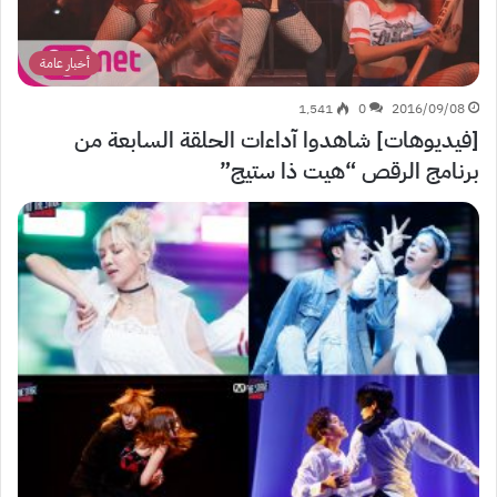
أخبار عامة
1٬541
0
2016/09/08
[فيديوهات] شاهدوا آداءات الحلقة السابعة من
برنامج الرقص “هيت ذا ستيج”