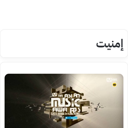
إمنيت