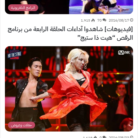
البرامج التلفزيونية
1٬915
70
2016/08/17
[فيديوهات] شاهدوا آداءات الحلقة الرابعة من برنامج
الرقص “هيت ذا ستيج”
حفلات وعروض
1٬619
0
2016/08/03