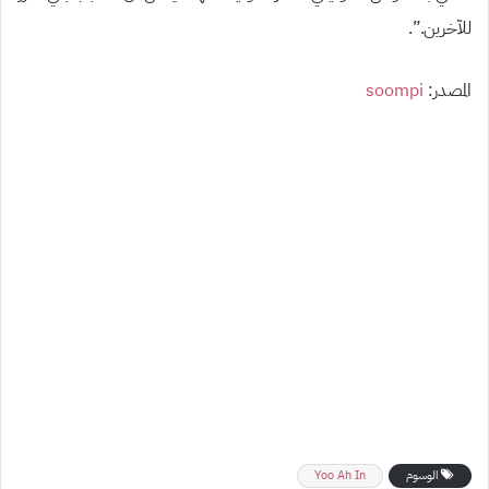
للآخرين.
”.
المصدر:
soompi
الوسوم
Yoo Ah In