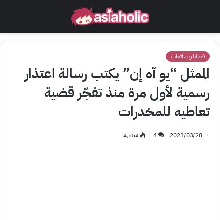
قضايا و شائعات
الممثل “يو آه إن” يكتب رسالة اعتذار
رسمية لأول مرة منذ تفجّر قضية
تعاطيه للمخدرات
4٬554
4
2023/03/28