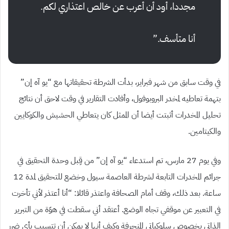
مجددا، أود أن أعرب عن خالص اعتذاري لكم.
أنا متأسف.
”
في وقت سابق من شهر فبراير، بدأت الشرطة تحقيقاتها مع
“
يو آه إن
”
بتهمة تعاطيه لمخدر البروبوفول، وأفادت التقارير في وقت لاحق أن نتائج
تحليل المخدرات أثبتت أيضا أن الممثل كان يتعاطي الحشيش والكوكايين
والكيتامين.
وفي يوم
27
مارس، تم استدعاء
“
يو آه إن
”
من قِبل وحدة التحقيق في
جرائم المخدرات التابعة لشرطة العاصمة سيول وخضع للتحقيق لمدة
12
ساعة. بعد ذلك، وقف أمام الصحافة واعتذر قائلا
:
“
أنا أعتذر لأني تأخرت
في التعبير عن موقفي تجاه الوضع. أعتقد أني سقطت في هوّة من التبرير
الذاتي بخصوص سلوكياتي المنحرفة وكيف أنها لا يمكن أن تتسبب بأي ضرر