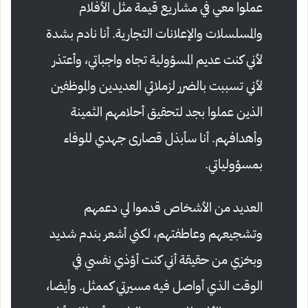
عملوا معي في مشاريع قيمة مثل الأفلام
والمسلسلات والإعلانات التجارية. أنا نادم بشدة
لأني كنت عديم المسؤولية تجاه واجباتي، وأعتذر
لأني تسببت بالضرر لزملائي العديدين والموظفين
الذين عملوا بجد لتحقيق أحلامهم الثمينة
وأهدافهم. أنا سأبذل قصارى جهدي للوفاء
بمسؤولياتي.
العديد من الأشخاص قدموا لي دعمهم
وتشجيعهم وعاطفتهم، لكني أشعر بندم شديد
وبخزي من حقيقة أني كنت أؤذي نفسي في
الوقت الذي أواصل فيه مسيرتي كممثل. وأيضا،