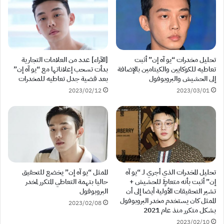
تحليل مخدرات “يو آه إن” أثبت
[الآراء] عدد من العلامات التجارية
تعاطيه للكوكايين والكيتامين بالإضافة
بدأت تسحب إعلاناتها مع “يو آه إن”
إلى الحشيش والبروبوفول
بعد قضية جدل تعاطيه للمخدرات
2023/02/12
2023/03/01
تحليل المخدرات الذي أجري لـ “يو آه
الممثل “يو آه إن” يخضع للتحقيق
إن” أثبت بأنه متعاطٍ للحشيش +
حاليا بتهمة التعاطي المتكرر لمخدر
تشير التحقيقات الأولية أيضا إلى أن
البروبوفول
الممثل كان يستخدم مخدر البروبوفول
2023/02/08
بشكل متكرر منذ عام 2021
2023/02/10