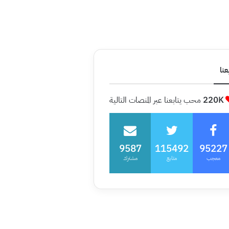
عنا
220K
محب يتابعنا عبر المنصات التالية
9587
115492
95227
معجب
متابع
مشترك