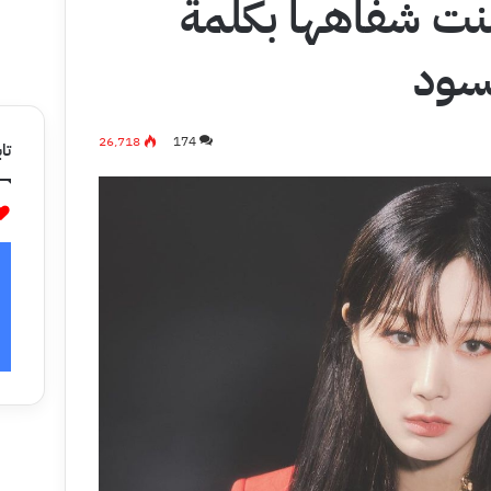
منت شفاهها بكلمة
سود
26٬718
174
تاب