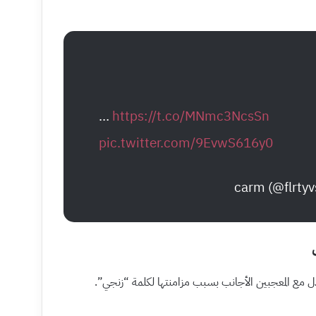
…
https://t.co/MNmc3NcsSn
pic.twitter.com/9EvwS616y0
مع المعجبين الأجانب بسبب مزامنتها لكلمة “زنجي”.