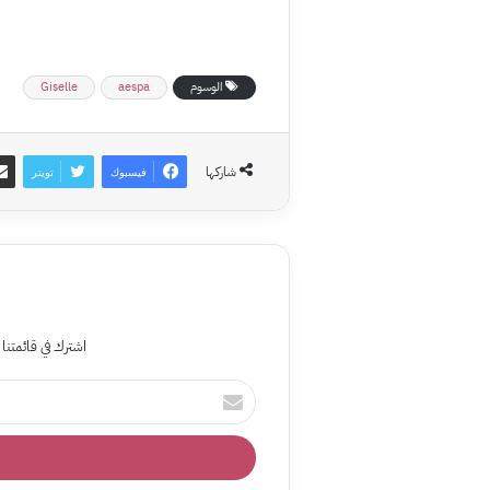
الوسوم
aespa
Giselle
شاركها
فيسبوك
تويتر
اشترك في قائمتنا 
أدخل
بريدك
الإلكتروني