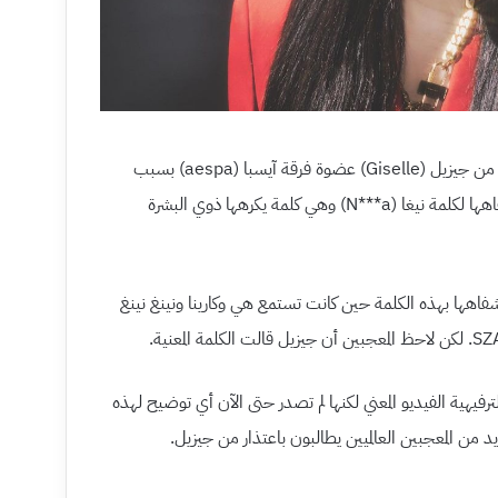
يطالب المعجبين العالميين بتوضيح واعتذار من جيزيل (Giselle) عضوة فرقة آيسبا (aespa) بسبب
فيديو يزعمون أنه يظهرها وهي تزامن شفاهها لكلمة نيغا (N***a) وهي كلمة يكرهها ذوي البشرة
شفاهها بهذه الكلمة حين كانت تستمع هي وكارينا ونينغ نينغ
 الضجة التي أثيرت أخفت وكالة SM الترفيهية الفيديو المعني لكنها لم تصدر حتى الآن أي توضيح لهذه
د من المعجبين العالميين يطالبون باعتذار من جيزيل.