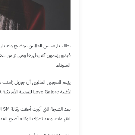
السوداء.
يزعم المعجبين العالميين أن جيزيل زامنت 
لأغنية Love Galore للمغنية الأمريكية SZA. لكن لاحظ المعجبين أن جيزيل قالت الكلمة المعنية.
بعد
الاتهامات. وبعد تصرّف الوكالة أصبح العدي