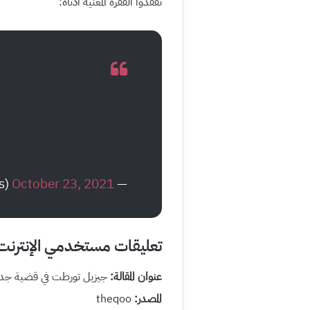
تفقدوا الفقرة المعنية أدناه:
October 23, 2021
— carm (@flrtyvs)
تعليقات مستخدمي الإنترنت
عنوان المقالة:
جيزيل تورطت في قضية جدل 
المصدر:
theqoo