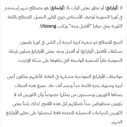
الـ (
أولزانغ
) أو تنطق بعض المرات بالـ (
أولجانغ
) هو مصطلح شهير يُستخدم
في كوريا الجنوبية لوصف الأشخاص ذوي المظهر الجميل. المصطلح باللغة
الكورية يعني حرفيا “أفضل وجه” ويكتب
Ulzzang
.
أصبح المصطلح ذو شعبية كبيرة لدرجة أن الناس في كوريا يقيمون
مسابقات لأفضل (أولزانغ) أو أفضل وجه. بعض الأولزانغ يصلون لمرحلة
النجومية نظراً للشعبية الواسعة التي يتلقوها على شبكة الإنترنت.
مواصفات الأولزانغ النموذجية متشابهة في العادة. فأغلبهم يملكون أعين
كبيرة ومدورة، بشرة فاتحة جداً وجسر أنف حاد. جميع هذه الصفات
يتمناها الكوريون ويحسدون من يملكها خصوصاً وأن الكوريين قد لا
يكونون محظوظين جداً بامتلاكهم لمثل هذه الملامح. لذلك يلجأ بعض
الكوريين للجراحات التجميلية المتعددة فقط ليحصلوا على مظهر الأولزانغ
الشهير.