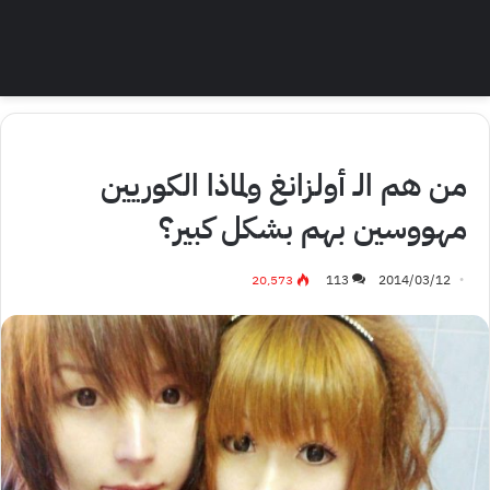
منوعات آسيوية
من هم الـ أولزانغ ولماذا الكوريين
مهووسين بهم بشكل كبير؟
20٬573
113
2014/03/12