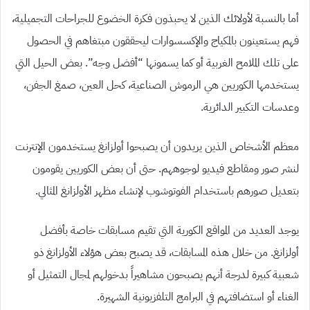
أما بالنسبة لأولائك الذين لا يحبذون فكرة الخضوع للجراحات التجميلية،
فهم يستعينون بالمكياج والإكسسوارات ليحققون مبتغاهم في الحصول
على تلك الملامح الغربية أو كما يسمونها “أفضل وجه”. بعض الحيل التي
يستخدمها الكوريين هي الرموش الصناعية، كحل العين، صمغ الجفن،
وعدسات التكبير الدائرية.
معظم الأشخاص الذين يريدون أن يصبحوا أولزانغ يستخدمون الإنترنت
لنشر صور ومقاطع فيديو لوجوههم. حتى أن بعض الكوريين يقومون
بتعديل صورهم باستخدام الفوتوشوب لإنشاء مظهر الأولزانغ المثالي.
يوجد العديد من المواقع الكورية التي تقيم مسابقات خاصة بأفضل
أولزانغ. من خلال هذه المسابقات، قد يصبح بعض هؤلاء الأولزانغ ذو
شعبية كبيرة لدرجة أنهم يصبحون مشاهيراً بدخولهم لمجال التمثيل أو
الغناء أو استضافتهم في البرامج التلفزيونية الشهيرة.