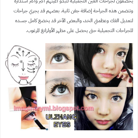
يخضعون لجراحات العين التجميلية لتبدو أعينهم أكبر وأكثر استدارة
وتتضمن هذه الجراحة إضافة جفن ثانية. بعضهم قد يجري جراحات
لتعديل الفك وعظمتي الخد، والبعض الآخر قد يخضع كامل جسده
للجراحات التجميلية حتى يحصل على مظهر الأولزانغ المرغوب.