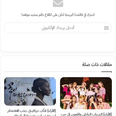
اشترك في قائمتنا البريدية لتكن على اطّلاع دائم بجديد موقعنا
أدخل
بريدك
الإلكتروني
مقالات ذات صلة
[الآراء] فنّان جرافيتي جذب الاهتمام
[الآراء] الشباب الياباني واقعون في حب
لرسمه نساء سود بزيّ الهانبوك