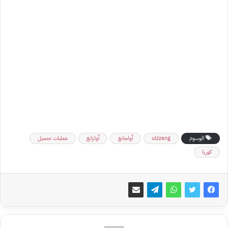
الوسوم
ulzzang
أولجانغ
أولزانغ
عمليات تجميل
كوريا