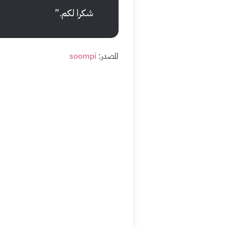
شكرا لكم.”
المصدر:
soompi