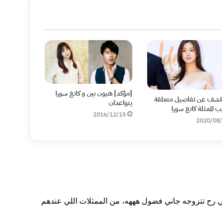
[مؤكد] هيون بين و كانغ سورا
كشف عن تفاصيل متعلقة
يتواعدان
 الممثلة كانغ سورا
2016/12/15
2020/08