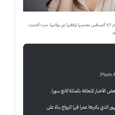
فاجأت الممثلة كانغ سورا (Kang Sora) يوم 17 أغسطس معجبيها بإعلانها عن زواجها، حيث أصدرت
:
الأخبار المتعلقة بالممثلة كانغ سورا.
ر الذي يكبرها عمرا قررا الزواج بناءً على