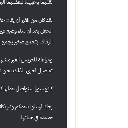
ثقتهما وحبهما لبعضهما ال
الحفل بعد أن ساء وضع فير
الزفاف بتجمع صغير يجمع بي
ومراعاة للعريس الغير مشهو
تفاصيل أخرى. لذلك نحن 
كانغ سورا ستواصل عملها ك
رجاءًا أرسلوا دعمكم وتبريكات
جديدة في حياتها.