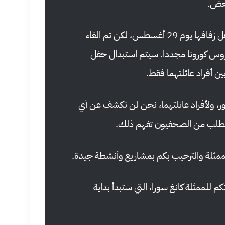
بعض.
لقد كان من المقرر أن يقام حفل زفافها يوم 29 أغسطس، لكن تم الغاء
وس كورونا مجددا. سيتم استبدال حفل
ن أفراد عائلتهما فقط.
ر، ولأفراد عائلتهما، نحن لن نكشف عن أي
نطلب من الصحفيون تفهم ذلك.
ممثلة والترحيب بكم بمشاريع وأنشطة جيدة.
كم للممثلة كانغ سورا، التي ستبدأ بداية