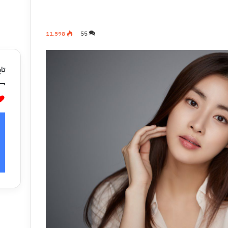
11٬598
55
تاب