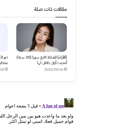
مقالات ذات صلة
[الآراء] الممثلة كانغ سورا (31 سنة)
تم ال
أنجبت أول طفل لها
بخطيب
/18
2021/04/16