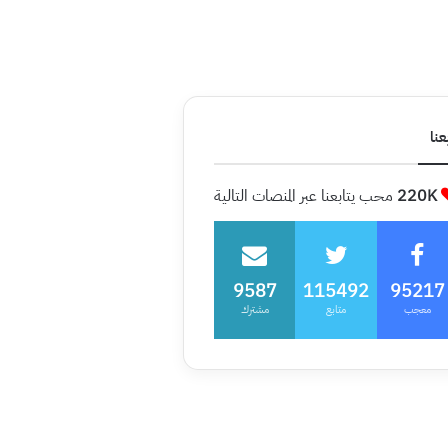
عنا
220K
محب يتابعنا عبر المنصات التالية
9587
115492
95217
معجب
متابع
مشترك